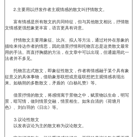
2.主要用以抒发作者主观情感的散文叫抒情散文。
富有情感是所有散文的共同特征，但与其他散文相比，抒情散
文情感更强想象更丰富，语言更具有诗意。
抒情散文主要用象征、比兴、拟人等方法，通过对外在形象的
描绘来传达作者的情思，因此借景抒情和托物言志是这类散文最常
用的手法。而直抒胸臆的方法，在文章中可以出现，但通篇用此一
法者并不多见。
托物言志式散文，即象征性散文，作者将情感融于某个具有象
征意义的具体事物，借助象形联想或意蕴联想把主观情感表现出
来。如杨朔的多数散文，矛盾的《白杨礼赞》等。
借景抒情的散文，将感情寓于景物之中，赋景物以生命，明写
景，暗写情，做到情景交融，情景相生。如朱自清的《荷塘月
色》、刘白羽的《日出》等。
⒊议论性散文
以发表议论为主的散文称为议论散文。