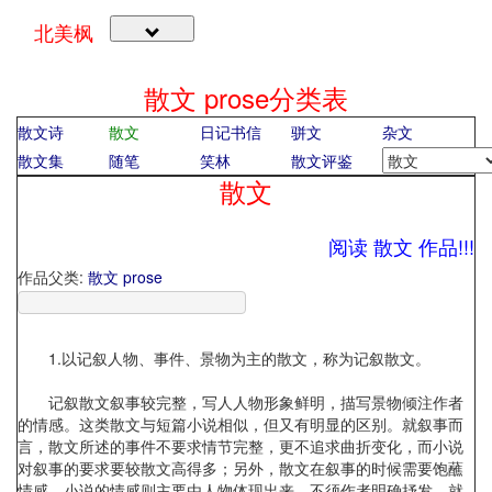
北美枫
散文 prose
分类表
散文诗
散文
日记书信
骈文
杂文
散文集
随笔
笑林
散文评鉴
散文
阅读 散文 作品!!!
作品父类:
散文 prose
1.以记叙人物、事件、景物为主的散文，称为记叙散文。
记叙散文叙事较完整，写人人物形象鲜明，描写景物倾注作者
的情感。这类散文与短篇小说相似，但又有明显的区别。就叙事而
言，散文所述的事件不要求情节完整，更不追求曲折变化，而小说
对叙事的要求要较散文高得多；另外，散文在叙事的时候需要饱蘸
情感，小说的情感则主要由人物体现出来，不须作者明确抒发。就