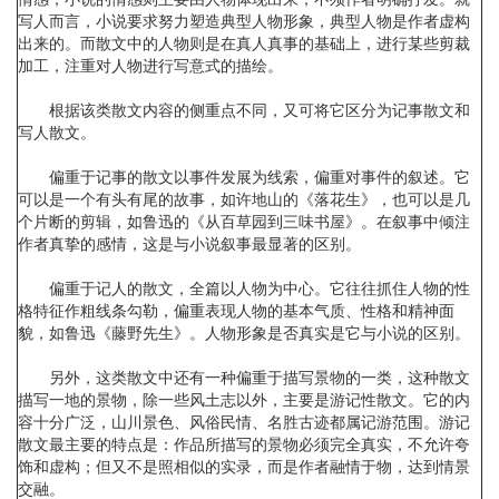
写人而言，小说要求努力塑造典型人物形象，典型人物是作者虚构
出来的。而散文中的人物则是在真人真事的基础上，进行某些剪裁
加工，注重对人物进行写意式的描绘。
根据该类散文内容的侧重点不同，又可将它区分为记事散文和
写人散文。
偏重于记事的散文以事件发展为线索，偏重对事件的叙述。它
可以是一个有头有尾的故事，如许地山的《落花生》，也可以是几
个片断的剪辑，如鲁迅的《从百草园到三味书屋》。在叙事中倾注
作者真挚的感情，这是与小说叙事最显著的区别。
偏重于记人的散文，全篇以人物为中心。它往往抓住人物的性
格特征作粗线条勾勒，偏重表现人物的基本气质、性格和精神面
貌，如鲁迅《藤野先生》。人物形象是否真实是它与小说的区别。
另外，这类散文中还有一种偏重于描写景物的一类，这种散文
描写一地的景物，除一些风土志以外，主要是游记性散文。它的内
容十分广泛，山川景色、风俗民情、名胜古迹都属记游范围。游记
散文最主要的特点是：作品所描写的景物必须完全真实，不允许夸
饰和虚构；但又不是照相似的实录，而是作者融情于物，达到情景
交融。