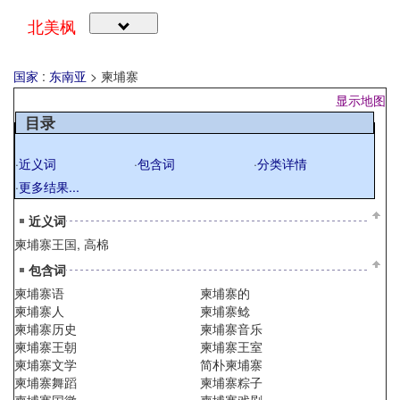
北美枫
国家
:
东南亚
>
柬埔寨
显示地图
目录
·
近义词
·
包含词
·
分类详情
·
更多结果...
近义词
柬埔寨王国
,
高棉
包含词
柬埔寨语
柬埔寨的
柬埔寨人
柬埔寨鲶
柬埔寨历史
柬埔寨音乐
柬埔寨王朝
柬埔寨王室
柬埔寨文学
简朴柬埔寨
柬埔寨舞蹈
柬埔寨粽子