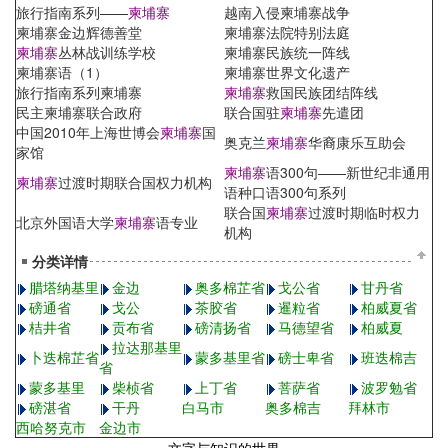
旅行指南系列——
柬埔寨
越南入侵柬埔寨战争
柬埔寨金边辉德善堂
柬埔寨法院特别法庭
柬埔寨
丛林战训练学校
柬埔寨民族统一阵线
柬埔寨语（1）
柬埔寨世界文化遗产
旅行指南系列柬埔寨
柬埔寨
救国民族团结阵线
民主柬埔寨联合政府
联合国驻
柬埔寨
先遣团
中国2010年上海世博会
柬埔寨
国
奥克兰
柬埔寨
华裔康乐互助会
家馆
柬埔寨
语300句——新世纪非通用
柬埔寨
过渡时期联合国权力机构
语种口语300句系列
联合国
柬埔寨
过渡时期临时权力
北京外国语大学
柬埔寨
语专业
机构
分类详情
腊塔纳基里
金边
奥多棉芷省
戈公省
甘丹省
磅通省
戈公
茶胶省
暹粒省
柏威夏省
桔井省
贡布省
磅清扬省
马德望省
柏威夏
拉达那基里
卜迭棉芷省
蒙多基里省
磅士卑省
班迭棉吉
省
蒙多基里
柴桢省
上丁省
菩萨省
波罗勉省
磅湛省
干丹
白马市
奥多棉吉
拜林市
西哈努克市
金边市