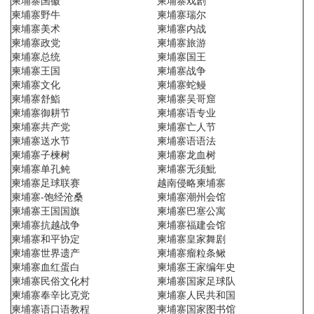
柬埔寨国徽
柬埔寨戏剧
柬埔寨野牛
柬埔寨瑞尔
柬埔寨美术
柬埔寨内战
柬埔寨政党
柬埔寨旅游
柬埔寨总统
柬埔寨国王
柬埔寨王国
柬埔寨战争
柬埔寨文化
柬埔寨蛇鳗
柬埔寨舒鮨
柬埔寨吴哥窟
柬埔寨御耕节
柬埔寨语专业
柬埔寨共产党
柬埔寨亡人节
柬埔寨送水节
柬埔寨语语法
柬埔寨子楝树
柬埔寨龙血树
柬埔寨单孔鲀
柬埔寨无须魮
柬埔寨足球联赛
越南侵略柬埔寨
柬埔寨-饱经沧桑
柬埔寨潮州会馆
柬埔寨王国国旗
柬埔寨巴塞公寓
柬埔寨抗越战争
柬埔寨福建会馆
柬埔寨和平协定
柬埔寨皇家舞剧
柬埔寨世界遗产
柬埔寨瘤粒条鳅
柬埔寨血红蛋白
柬埔寨王家编年史
柬埔寨民俗文化村
柬埔寨国家足球队
柬埔寨奉辛比克党
柬埔寨人民共和国
柬埔寨语口语教程
柬埔寨国家图书馆