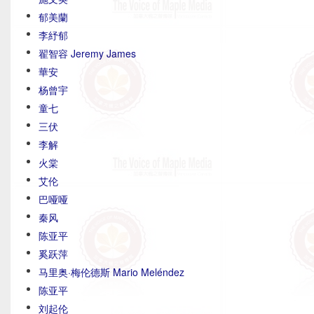
郁美蘭
李紓郁
翟智容 Jeremy James
華安
杨曾宇
童七
三伏
李解
火棠
艾伦
巴哑哑
秦风
陈亚平
奚跃萍
马里奥·梅伦德斯 Mario Meléndez
陈亚平
刘起伦