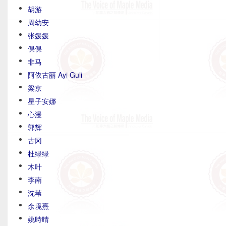
胡游
周幼安
张媛媛
倮倮
非马
阿依古丽 Ayi Guli
梁京
星子安娜
心漫
郭辉
古冈
杜绿绿
木叶
李南
沈苇
余境熹
姚時晴