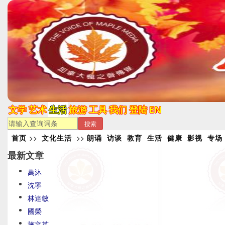
文学
艺术
生活
旅游
工具
我们
登陆
EN
搜索
首页
>>
文化生活
>>
朗诵
访谈
教育
生活
健康
影视
专场
最新文章
萬沐
沈寧
林達敏
國榮
施文英