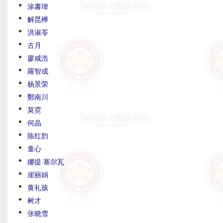
涂書瑋
解昆樺
洪淑苓
古月
廖咸浩
羅智成
杨景荣
鄭南川
莫霓
何晶
陈红韵
童心
娜提·塞尔瓦
崖丽娟
黄礼孩
树才
张晓雪