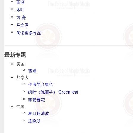
西渡
木叶
方 舟
马文秀
阅读更多作品
最新专题
美国
雪迪
加拿大
作者简介集合
绿叶（陈丽芬） Green leaf
李爱樱花
中国
夏日扬清波
庄晓明