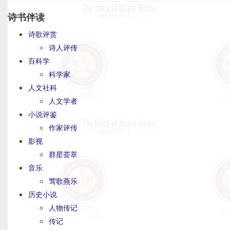
诗书伴读
诗歌评赏
诗人评传
百科学
科学家
人文社科
人文学者
小说评鉴
作家评传
影视
群星荟萃
音乐
莺歌燕乐
历史小说
人物传记
传记