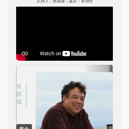
主持人：张国瑞；嘉宾：卓汭仕
张
国
瑞
简介