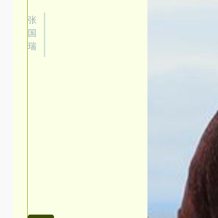
张
国
瑞