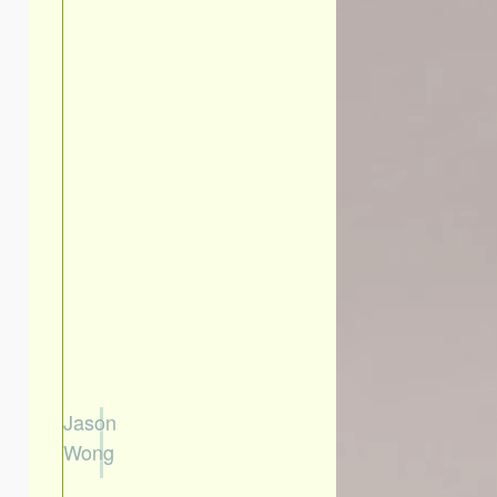
Jason
Wong