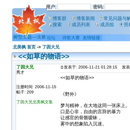
用户:
密码:
博客群
博客新闻
常见问题与
搜索
成员列表
成员组
照
树型主题—淡雅
论坛
诗歌大赛
友情链接
北美枫 首页
->
了因大兄
<<如草的物语>>
了因大兄
发表于: 2006-11-21 01:28:15
发表主
秀才
<<如草的物语>>
注册时间: 2006-11-15
帖子: 209
《野外》
了因大兄北美枫文集
梦与精神，在大地这同一张床上。
口是心非，自由的言辞的暴力
让感官的骨骼嗳昧，
雾中的想象陷入沉迷。