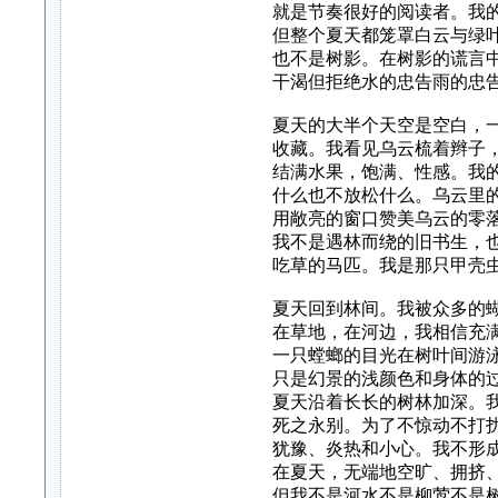
就是节奏很好的阅读者。我
但整个夏天都笼罩白云与绿
也不是树影。在树影的谎言
干渴但拒绝水的忠告雨的忠
夏天的大半个天空是空白，
收藏。我看见乌云梳着辫子
结满水果，饱满、性感。我
什么也不放松什么。乌云里
用敞亮的窗口赞美乌云的零
我不是遇林而绕的旧书生，
吃草的马匹。我是那只甲壳
夏天回到林间。我被众多的
在草地，在河边，我相信充
一只螳螂的目光在树叶间游
只是幻景的浅颜色和身体的
夏天沿着长长的树林加深。
死之永别。为了不惊动不打
犹豫、炎热和小心。我不形
在夏天，无端地空旷、拥挤
但我不是河水不是柳莺不是