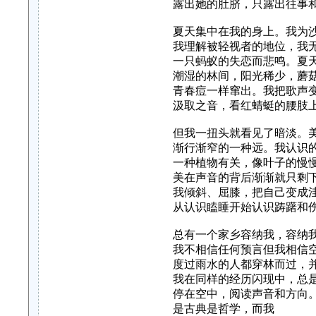
露出她的肚脐，只露出往事
夏天集中在我的身上。我为
我理解被轻视者的地位，我
一只蚂蚁的失恋而悲鸣。夏
潮湿的林间，阳光稀少，蘑
青春痘一样窜出。我把歌声
汲取之音，看红蜻蜓的腰肢
但我一扭头就看见了暗淡。
渐行渐窄的一种远。我认识
一种植物有关，像叶子的慢
美在声音的背后渐渐就只剩
我倾斜、屈膝，把自己变成
从认识瞌睡开始认识踌躇和
总有一个家乡容纳我，容纳
我不相信任何预言但我相信
度过雨水的人都穿林而过，
我在同样的经历闪现中，总
停在空中，阅读声音和方向
是古典是哲学，而我