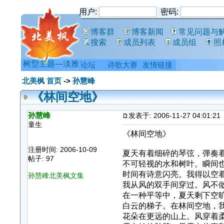
用户:
密码:
博客群
博客新闻
常见问题与
搜索
成员列表
成员组
照
树型主题—淡雅
论坛
诗歌大赛
友情链接
北美枫 首页
->
孙慧峰
《林间空地》
孙慧峰
发表于: 2006-11-27 04:01:21
童生
《林间空地》
注册时间: 2006-10-09
夏天有着细碎的琴弦，弹奏
帖子: 97
不可轻视的水和树叶。瞬间
时间有诗意闪亮。我得以空
孙慧峰北美枫文集
我从风的双手间穿过。风不
在一种平等中，夏天剩下空
白云的梯子。在林间空地，
花朵在更远的山上。风穿着