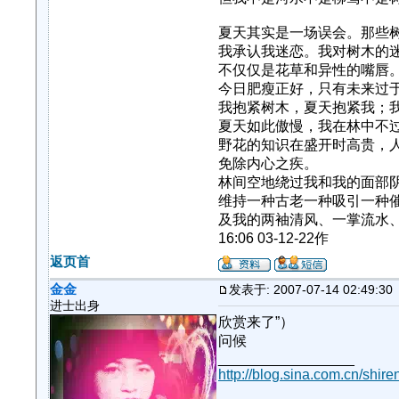
夏天其实是一场误会。那些
我承认我迷恋。我对树木的
不仅仅是花草和异性的嘴唇
今日肥瘦正好，只有未来过
我抱紧树木，夏天抱紧我；
夏天如此傲慢，我在林中不
野花的知识在盛开时高贵，
免除内心之疾。
林间空地绕过我和我的面部
维持一种古老一种吸引一种
及我的两袖清风、一掌流水
16:06 03-12-22作
返页首
金金
发表于: 2007-07-14 02:49:30
进士出身
欣赏来了”）
问候
_________________
http://blog.sina.com.cn/shiren