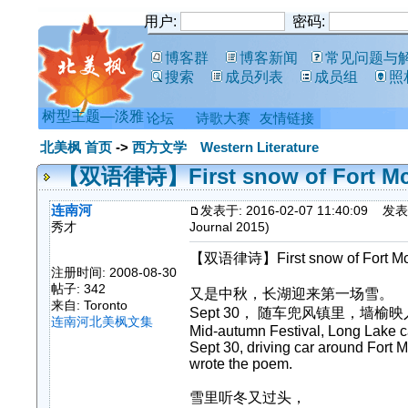
用户:
密码:
博客群
博客新闻
常见问题与
搜索
成员列表
成员组
照
树型主题—淡雅
论坛
诗歌大赛
友情链接
北美枫 首页
->
西方文学 Western Literature
【双语律诗】First snow of Fort McMu
连南河
发表于: 2016-02-07 11:40:09
发表主题
秀才
Journal 2015)
【双语律诗】First snow of Fort McMu
注册时间: 2008-08-30
帖子: 342
又是中秋，长湖迎来第一场雪。
来自: Toronto
Sept 30， 随车兜风镇里，墙
连南河北美枫文集
Mid-autumn Festival, Long Lake c
Sept 30, driving car around Fort
wrote the poem.
雪里听冬又过头，