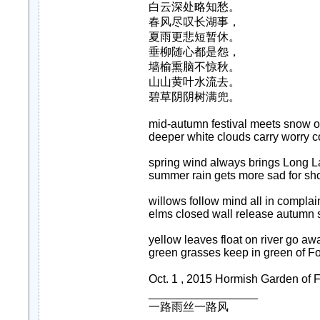
白云深处略知愁。
春风尽叹长湖事，
夏雨更悲短暂休。
垂柳随心都是怨，
墙榆熏脑不惊秋。
山山黄叶水流去。
碧草阴阴树满兜。
mid-autumn festival meets snow o
deeper white clouds carry worry c
spring wind always brings Long L
summer rain gets more sad for shor
willows follow mind all in complai
elms closed wall release autumn s
yellow leaves float on river go aw
green grasses keep in green of F
Oct. 1 , 2015 Hormish Garden o
_________________
一路雨丝一路风