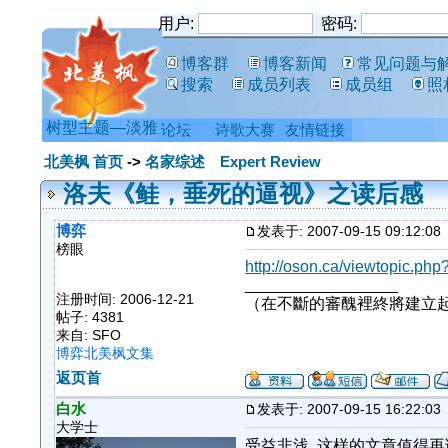
用户:
密码:
博客群
博客新闻
常见问题与
搜索
成员列表
成员组
照
树型主题—淡雅
论坛
诗歌大赛
友情链接
北美枫 首页
->
名家综述 Expert Review
洛夫《鲑，垂死的逼视》之读后感
博弈
发表于: 2007-09-15 09:12:08
榜眼
http://oson.ca/viewtopic.ph
_________________
注册时间: 2006-12-21
（在不斷的審醜裡終將建立
帖子: 4381
来自: SFO
博弈北美枫文集
返页首
白水
发表于: 2007-09-15 16:22:03
大学士
受益非浅, 这样的文章值得再