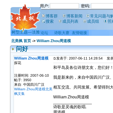
用户:
密码:
博客群
博客新闻
常见问题与
搜索
成员列表
成员组
照
树型主题—淡雅
论坛
诗歌大赛
友情链接
北美枫 首页
->
William Zhou周道模
问好
William Zhou周道模
发表于: 2007-06-11 14:28:54
发表
探花
和平岛及各位诗朋文友，您们好
注册时间: 2007-06-10
我是新来的，来自中国四川广汉
帖子: 3950
来自: 中国四川广汉
相互交流、共同发展。希望得到
William Zhou周道模北美
枫文集
William Zhou周道模
_________________
诗歌是灵魂的歌唱.
周道模