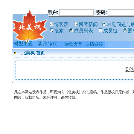
用户:
密码:
博客群
博客新闻
常见问题与
搜索
成员列表
成员组
照
树型主题—淡雅
论坛
诗歌大赛
友情链接
北美枫 首页
您
凡在本网站发表作品，即视为向《北美枫》杂志投稿。作品版权归原作者，
图片，版权自负。未经许可，请勿转载。