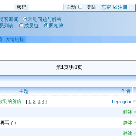
密码:
自动
忘密
注册
博客新闻
常见问题与解答
员列表
成员组
照相簿
赛
友情链接
第
1
页/共
1
页
主题
作者
收到的贺信
hepingdao
[
1
,
2
,
3
,
4
]
6
静冰
0
会再写了）
静冰
0
静冰
4