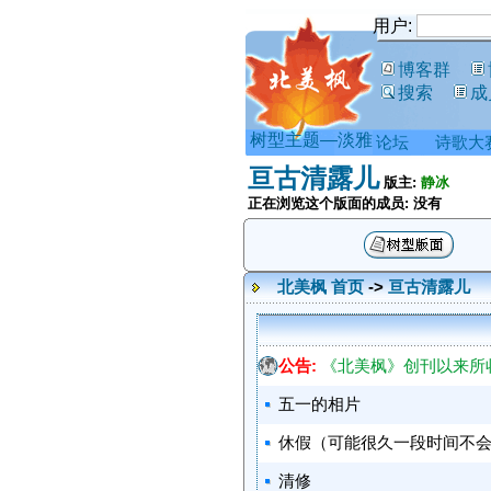
用户:
博客群
搜索
成
树型主题—淡雅
论坛
诗歌大
亘古清露儿
版主:
静冰
正在浏览这个版面的成员: 没有
北美枫 首页
->
亘古清露儿
公告:
《北美枫》创刊以来所
五一的相片
休假（可能很久一段时间不
清修