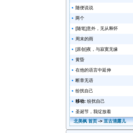
随便说说
两个
[随笔]意外，无从释怀
周末的雨
[原创]夜，与寂寞无缘
黄昏
在他的语言中延伸
断章无语
纷扰自己
移动:
纷扰自己
圣诞节，我绽放着
北美枫 首页
->
亘古清露儿