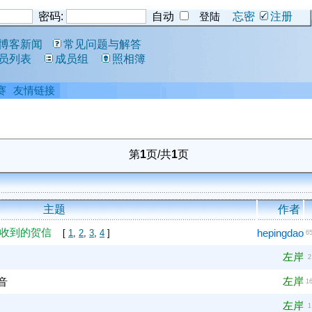
密码:
自动
忘密
注册
博客新闻
常见问题与解答
员列表
成员组
照相簿
赛
友情链接
第
1
页/共
1
页
主题
作者
收到的贺信
hepingdao
[
1
,
2
,
3
,
4
]
6
左岸
2
左岸
音
1
左岸
1