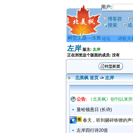
用户:
博客群
搜索
成
树型主题—淡雅
论坛
诗歌大
左岸
版主:
左岸
正在浏览这个版面的成员: 没有
北美枫 首页
->
左岸
公告:
《北美枫》创刊以来所
曼哈顿悬日 (长诗)
春天，听到砸碎铁镣的声
左岸四行诗20首