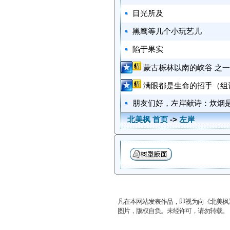
目光所及
黑鹰等几个小玩艺儿
陷于果实
蒙古栎林以南的峡谷 之一
满眼都是生命的招手（组
朋友们好，左岸献诗：炊烟
北美枫 首页
->
左岸
凡在本网站发表作品，即视为向《北美枫
图片，版权自负。未经许可，请勿转载。