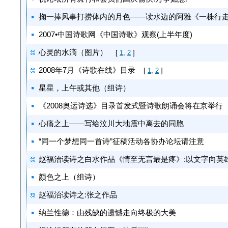
掬一捧风事打捞体内的月色——读水边的阿雅《一株行
2007•中国诗歌网《中国诗歌》观察(上半年度)
心灵的水滴（图片）
[
1
,
2
]
2008年7月《诗歌在线》目录
[
1
,
2
]
星星，上午或其他（组诗）
《2008奥运诗选》目录首发式暨诗歌朗诵会将在京举行
心痛之上——写给汶川大地震中离去的同胞
“同一个梦想同一首诗”征稿活动各协办论坛请注意
赵福治读诗之白水作品《情至无言最是疼》:以文字向英
颜色之上（组诗）
赵福治读诗之:张之作品
纳兰性德：由残缺的遗憾走向终极的大美