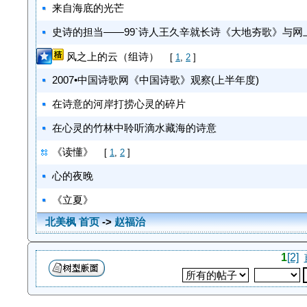
来自海底的光芒
史诗的担当——99`诗人王久辛就长诗《大地夯歌》与网
风之上的云（组诗）
[
1
,
2
]
2007•中国诗歌网《中国诗歌》观察(上半年度)
在诗意的河岸打捞心灵的碎片
在心灵的竹林中聆听滴水藏海的诗意
《读懂》
[
1
,
2
]
心的夜晚
《立夏》
北美枫 首页
->
赵福治
1
[2]