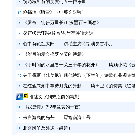
祝论坛所有的朋友们五一快乐!!!!!
赵福治《听雪》（中英文对照）
《罗奇：徒步万里长江 泼墨百米画卷》
探密状元“顶尖传奇”与星宿神话之迷
心中有轮红太阳——访毛主席特型演员古小月
《岁月的意会摇落季节的诗意》
《于时间的水里看一朵三千年的花开》——读顾小花《
关于撰写《北美枫》现代诗歌（下半年）诗歌作品观察
在红酒来潮中等待月亮的升起——读田卫民的诗集《红
描述文字到来之前的冥想
《我是诗》(92年发表的一首)
来自海底的光芒——写给南海Ⅰ号
北京脚丫及外遇（组诗）