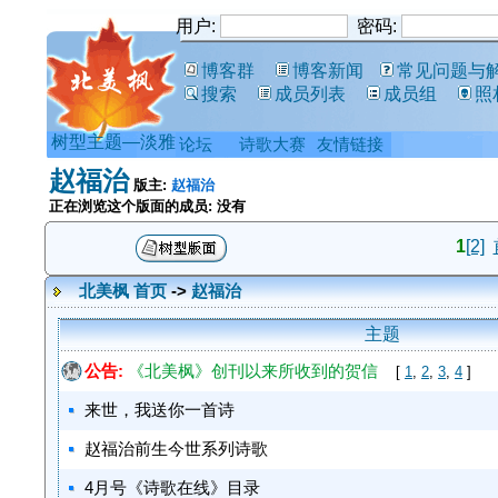
用户:
密码:
博客群
博客新闻
常见问题与
搜索
成员列表
成员组
照
树型主题—淡雅
论坛
诗歌大赛
友情链接
赵福治
版主:
赵福治
正在浏览这个版面的成员: 没有
1
[2]
北美枫 首页
->
赵福治
主题
公告:
《北美枫》创刊以来所收到的贺信
[
1
,
2
,
3
,
4
]
来世，我送你一首诗
赵福治前生今世系列诗歌
4月号《诗歌在线》目录