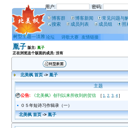
用户:
密码:
博客群
博客新闻
常见问题与
搜索
成员列表
成员组
照
树型主题—淡雅
论坛
诗歌大赛
友情链接
胤子
版主:
胤子
正在浏览这个版面的成员: 没有
北美枫 首页
->
胤子
主题
公告:
《北美枫》创刊以来所收到的贺信
[
1
,
2
,
3
,
4
]
０５年短诗习作辑录（一）
北美枫 首页
->
胤子