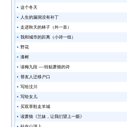
这个冬天
人生的漏洞没有补丁
走进秋天的林子（外一首）
我和城市的距离（小诗一组）
野花
漆树
读梅九段 ----转贴萧狼的诗
替友人迁移户口
写给汶川
写给女儿
买双草鞋走羊城
读萧狼《兰妹，让我们望上一眼》
站在山顶上