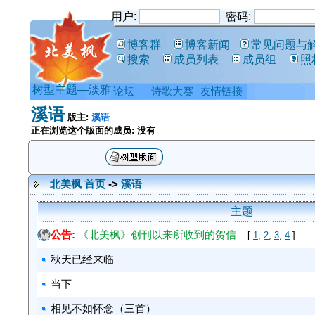
用户:
密码:
博客群
博客新闻
常见问题与
搜索
成员列表
成员组
照
树型主题—淡雅
论坛
诗歌大赛
友情链接
溪语
版主:
溪语
正在浏览这个版面的成员: 没有
北美枫 首页
->
溪语
主题
公告:
《北美枫》创刊以来所收到的贺信
[
1
,
2
,
3
,
4
]
秋天已经来临
当下
相见不如怀念（三首）