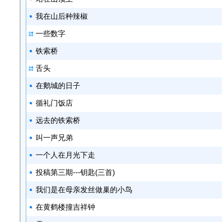
我在山后种辣椒
一些数字
铁索桥
舌头
在鹅城的日子
循礼门饭店
远去的铁索桥
叫一声兄弟
一个人在月光下走
投稿第三期---钥匙(三首)
我们是在母亲发丝做巢的小鸟
在黄鹤楼撞吉祥钟