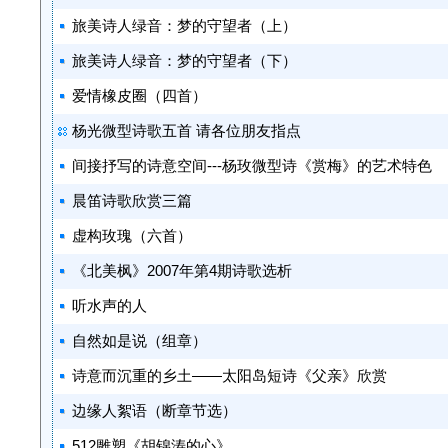
旅美诗人绿音：梦的守望者（上）
旅美诗人绿音：梦的守望者（下）
爱情橡皮圈（四首）
杨光微型诗歌五首 请各位朋友指点
间接抒写的诗意空间---杨玫微型诗《赏梅》的艺术特色
晨笛诗歌欣赏三篇
虚构玫瑰（六首）
《北美枫》2007年第4期诗歌选析
听水声的人
自然如是说（组章）
诗意而沉重的乡土——太阳岛短诗《父亲》欣赏
边缘人絮语（断章节选）
512雕塑《胡锦涛的心》