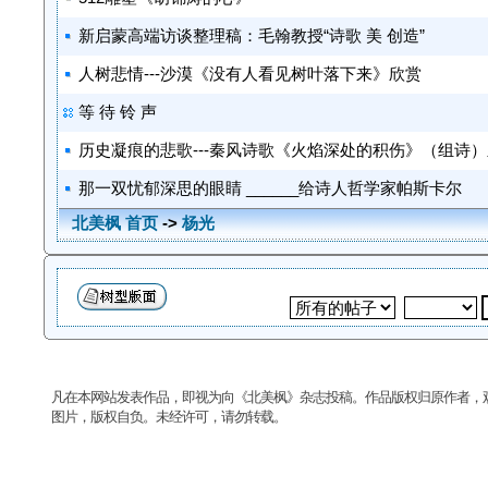
新启蒙高端访谈整理稿：毛翰教授“诗歌 美 创造”
人树悲情---沙漠《没有人看见树叶落下来》欣赏
等 待 铃 声
历史凝痕的悲歌---秦风诗歌《火焰深处的积伤》（组诗
那一双忧郁深思的眼睛 ______给诗人哲学家帕斯卡尔
北美枫 首页
->
杨光
凡在本网站发表作品，即视为向《北美枫》杂志投稿。作品版权归原作者，
图片，版权自负。未经许可，请勿转载。