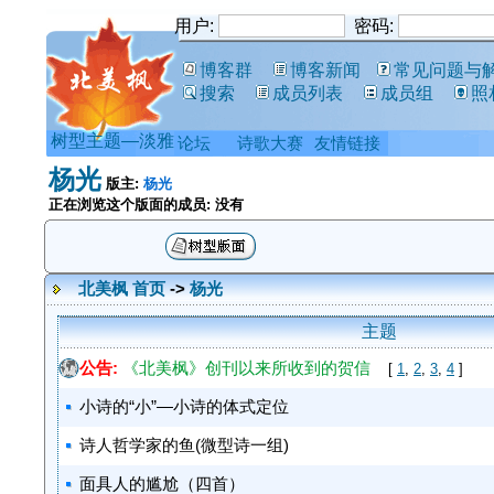
用户:
密码:
博客群
博客新闻
常见问题与
搜索
成员列表
成员组
照
树型主题—淡雅
论坛
诗歌大赛
友情链接
杨光
版主:
杨光
正在浏览这个版面的成员: 没有
北美枫 首页
->
杨光
主题
公告:
《北美枫》创刊以来所收到的贺信
[
1
,
2
,
3
,
4
]
小诗的“小”—小诗的体式定位
诗人哲学家的鱼(微型诗一组)
面具人的尴尬（四首）