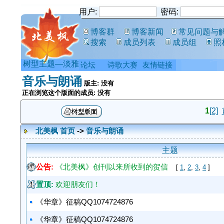
用户:
密码:
博客群
博客新闻
常见问题与
搜索
成员列表
成员组
照
树型主题—淡雅
论坛
诗歌大赛
友情链接
音乐与朗诵
版主: 没有
正在浏览这个版面的成员: 没有
1
[2]
北美枫 首页
->
音乐与朗诵
主题
公告:
《北美枫》创刊以来所收到的贺信
[
1
,
2
,
3
,
4
]
置顶:
欢迎朋友们！
《华章》征稿QQ1074724876
《华章》征稿QQ1074724876