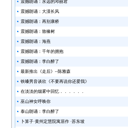
震撼朗诵：永远的邓丽君
震撼朗诵：大漠长风
震撼朗诵：再别康桥
震撼朗诵：致橡树
震撼朗诵：海燕
震撼朗诵：千年的拥抱
震撼朗诵：李白醉了
最新推出《走后》--陈雅森
铁嗓男音谈欣《不要再说你还爱我》
在淡淡的烟雾中回忆．．．．．．
巫山神女呼唤你
泰山朗诵：李白醉了
卜算子·黄州定慧院寓居作 ·苏东坡