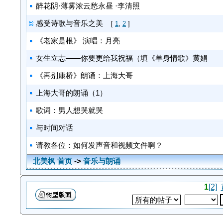
醉花阴·薄雾浓云愁永昼 ·李清照
感受诗歌与音乐之美
[
1
,
2
]
《老家是根》 演唱：月亮
女生立志——你要更给我祝福（填《单身情歌》黄娟
《再别康桥》朗诵：上海大哥
上海大哥的朗诵（1）
歌词：男人想哭就哭
与时间对话
请教各位：如何发声音和视频文件啊？
北美枫 首页
->
音乐与朗诵
1
[2]