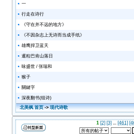
一
行走在诗行
《守在并不远的地方》
《不因杂志上无诗而当成手纸》
雄鹰捍卫蓝天
暹粒巴肯山落日
咏盛世 / 张瑞和
猴子
關鍵字
深夜翻书(组诗)
北美枫 首页
->
现代诗歌
1
[2]
[3]
...
[461]
[4