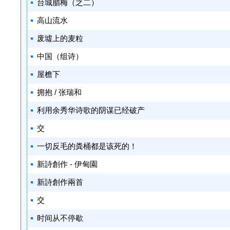
台城腊梅（之二）
高山流水
废墟上的麦粒
中国（组诗）
屋檐下
拥抱 / 张瑞和
利用余秀华诗歌的阴谋已经破产
交
一切反毛的粪桶都是该死的！
新詩創作 - 伊甸園
新詩創作兩首
交
时间从不停歇