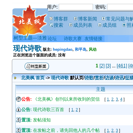
用户:
密码:
博客群
博客新闻
常见问题与
搜索
成员列表
成员组
照
树型主题—淡雅
论坛
诗歌大赛
友情链接
现代诗歌
版主:
hepingdao
,
和平岛
,
风动
正在浏览这个版面的成员: 没有
1
[2]
[3]
...
[461]
[4
北美枫 首页
->
现代诗歌
默认页/
诗歌
/
赏析
/
访谈
/
诗讯
/
征
主题
公告:
《北美枫》创刊以来所收到的贺信
[
1
,
2
,
3
,
4
]
公告:
现代诗歌三百首
[
1
,
2
]
置顶:
发帖须知
置顶:
在发帖之前，请先回他人的几个帖
[
1
,
2
,
3
]