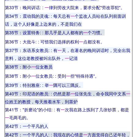
第33节：晚间训话:
:
一
律到劳改大院来，要求分配"劳改罪犯"。
第34节：震动我的灵魂:
: 每天总有
一
个监改人员站在队列前面训
话，这个人好像是上边来的，不是我们在
第35节：设置特务:
: 那几乎是人人都有的
一
个习惯。
第36节：大批斗:
: 可惜我们选择的权利
一
点都没有。
第37节：东语系女教员:
: 有
一
天，在著名的晚间训话时，完全出我
意料，这位老教授被叫出队外，
一
记清
第38节：附小
一
位女教员
第38节：附小
一
位女教员:
: 受到
一
些"特殊待遇"。
第39节：特别雅座:
: 举
一
隅可以三隅反。
第40节：印尼语的教员:
: 仍然是那
一
位张先生，命令我同中文系
一
位姓王的教授，每天推着水车，到茶炉
第41节："折磨论"的小结:
: 有
一
次我在路上拣到了几张钞票，都是
一
毛两毛的。
第42节：一个平凡的人
第42节：一个平凡的人:
: 我现在的心情是
一
方面觉得自己还年轻，