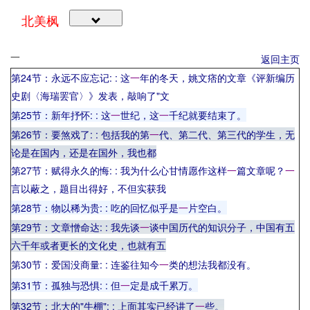
北美枫
一
返回主页
第24节：永远不应忘记:
: 这
一
年的冬天，姚文痞的文章《评新编历
史剧〈海瑞罢官〉》发表，敲响了"文
第25节：新年抒怀:
: 这
一
世纪，这
一
千纪就要结束了。
第26节：要煞戏了:
: 包括我的第
一
代、第二代、第三代的学生，无
论是在国内，还是在国外，我也都
第27节：赋得永久的悔:
: 我为什么心甘情愿作这样
一
篇文章呢？
一
言以蔽之，题目出得好，不但实获我
第28节：物以稀为贵:
: 吃的回忆似乎是
一
片空白。
第29节：文章憎命达:
: 我先谈
一
谈中国历代的知识分子，中国有五
六千年或者更长的文化史，也就有五
第30节：爱国没商量:
: 连鉴往知今
一
类的想法我都没有。
第31节：孤独与恐惧:
: 但
一
定是成千累万。
第32节：北大的"牛棚":
: 上面其实已经讲了
一
些。