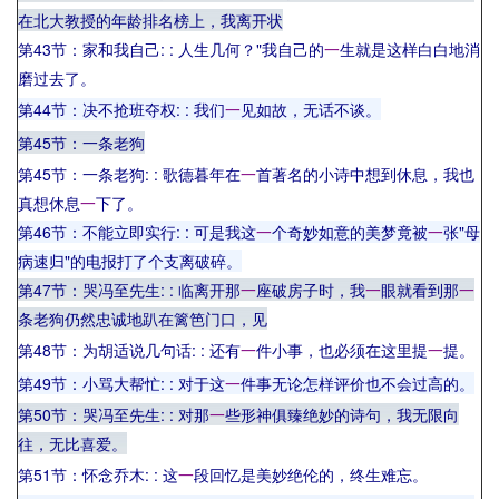
在北大教授的年龄排名榜上，我离开状
第43节：家和我自己:
: 人生几何？"我自己的
一
生就是这样白白地消
磨过去了。
第44节：决不抢班夺权:
: 我们
一
见如故，无话不谈。
第45节：一条老狗
第45节：一条老狗:
: 歌德暮年在
一
首著名的小诗中想到休息，我也
真想休息
一
下了。
第46节：不能立即实行:
: 可是我这
一
个奇妙如意的美梦竟被
一
张"母
病速归"的电报打了个支离破碎。
第47节：哭冯至先生:
: 临离开那
一
座破房子时，我
一
眼就看到那
一
条老狗仍然忠诚地趴在篱笆门口，见
第48节：为胡适说几句话:
: 还有
一
件小事，也必须在这里提
一
提。
第49节：小骂大帮忙:
: 对于这
一
件事无论怎样评价也不会过高的。
第50节：哭冯至先生:
: 对那
一
些形神俱臻绝妙的诗句，我无限向
往，无比喜爱。
第51节：怀念乔木:
: 这
一
段回忆是美妙绝伦的，终生难忘。