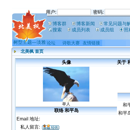
用户:
密码:
博客群
博客新闻
常见问题与
搜索
成员列表
成员组
照
树型主题—淡雅
论坛
诗歌大赛
友情链接
北美枫 首页
头像
关于 
举人
和
联络 和平岛
和平
Email 地址:
私人留言: