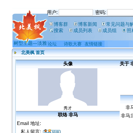
用户:
密码:
博客群
博客新闻
常见问题与
搜索
成员列表
成员组
照
树型主题—淡雅
论坛
诗歌大赛
友情链接
北美枫 首页
头像
关于 
非
秀才
联络 非马
非马
Email 地址:
私人留言: