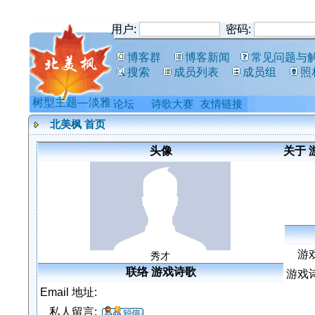
用户:
密码:
博客群
博客新闻
常见问题与
搜索
成员列表
成员组
照
树型主题—淡雅
论坛
诗歌大赛
友情链接
北美枫 首页
头像
关于 
游
秀才
联络 游戏诗歌
游戏
Email 地址:
私人留言: