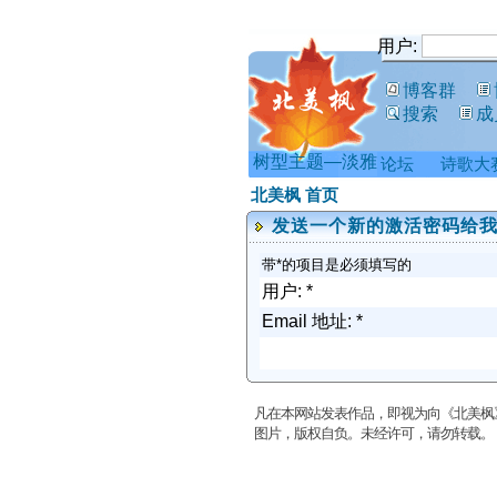
用户:
博客群
搜索
成
树型主题—淡雅
论坛
诗歌大
北美枫 首页
发送一个新的激活密码给
带*的项目是必须填写的
用户: *
Email 地址: *
凡在本网站发表作品，即视为向《北美枫
图片，版权自负。未经许可，请勿转载。