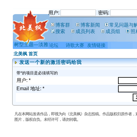
用户:
密码:
博客群
博客新闻
常见问题与
搜索
成员列表
成员组
照
树型主题—淡雅
论坛
诗歌大赛
友情链接
北美枫 首页
发送一个新的激活密码给我
带*的项目是必须填写的
用户: *
Email 地址: *
凡在本网站发表作品，即视为向《北美枫》杂志投稿。作品版权归原作者，
图片，版权自负。未经许可，请勿转载。