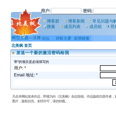
用户:
密码:
博客群
博客新闻
常见问题与
搜索
成员列表
成员组
照
树型主题—淡雅
论坛
诗歌大赛
友情链接
北美枫 首页
发送一个新的激活密码给我
带*的项目是必须填写的
用户: *
Email 地址: *
凡在本网站发表作品，即视为向《北美枫》杂志投稿。作品版权归原作者，
图片，版权自负。未经许可，请勿转载。