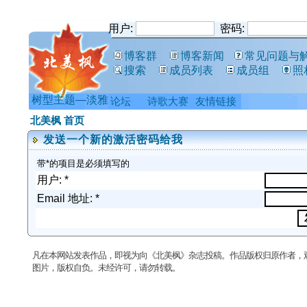
用户:
密码:
博客群
博客新闻
常见问题与
搜索
成员列表
成员组
照
树型主题—淡雅
论坛
诗歌大赛
友情链接
北美枫 首页
发送一个新的激活密码给我
带*的项目是必须填写的
用户: *
Email 地址: *
凡在本网站发表作品，即视为向《北美枫》杂志投稿。作品版权归原作者，
图片，版权自负。未经许可，请勿转载。