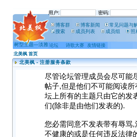
用户:
密码:
博客群
博客新闻
常见问题与
搜索
成员列表
成员组
照
树型主题—淡雅
论坛
诗歌大赛
友情链接
北美枫 首页
北美枫 - 注册服务条款
尽管论坛管理成员会尽可能
帖子,但是他们不可能阅读所
坛上所有的主题只由它的发
们(除非是由他们发表的).
您必需同意不发表带有辱骂,淫
不健康的或是任何违反法律的