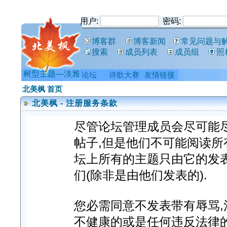
用户:
密码:
博客群
博客新闻
常见问题与
搜索
成员列表
成员组
照
树型主题—淡雅
论坛
诗歌大赛
友情链接
北美枫 首页
北美枫 - 注册服务条款
尽管论坛管理成员会尽可能
帖子,但是他们不可能阅读所
坛上所有的主题只由它的发
们(除非是由他们发表的).
您必需同意不发表带有辱骂,淫
不健康的或是任何违反法律的