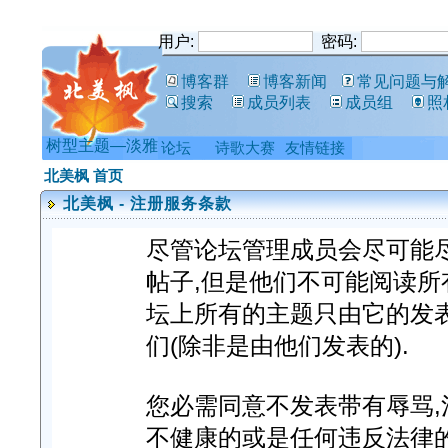
用户:
密码:
博客群
博客新闻
常见问题与
搜索
成员列表
成员组
照
树型主题—淡雅
论坛
诗歌大赛
友情链接
北美枫 首页
北美枫 - 注册服务条款
尽管论坛管理成员会尽可能
帖子,但是他们不可能阅读所
坛上所有的主题只由它的发
们(除非是由他们发表的).
您必需同意不发表带有辱骂,淫
不健康的或是任何违反法律的