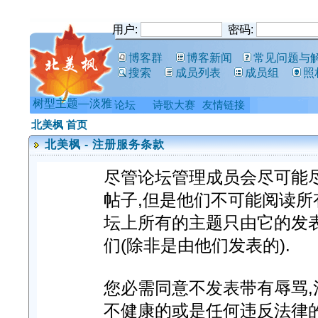
用户:
密码:
博客群
博客新闻
常见问题与
搜索
成员列表
成员组
照
树型主题—淡雅
论坛
诗歌大赛
友情链接
北美枫 首页
北美枫 - 注册服务条款
尽管论坛管理成员会尽可能
帖子,但是他们不可能阅读所
坛上所有的主题只由它的发
们(除非是由他们发表的).
您必需同意不发表带有辱骂,淫
不健康的或是任何违反法律的