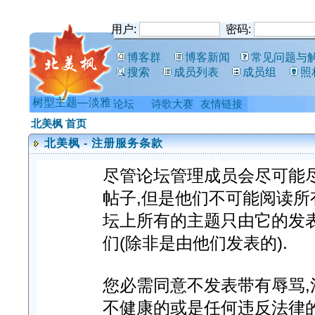
用户:
密码:
博客群
博客新闻
常见问题与
搜索
成员列表
成员组
照
树型主题—淡雅
论坛
诗歌大赛
友情链接
北美枫 首页
北美枫 - 注册服务条款
尽管论坛管理成员会尽可能
帖子,但是他们不可能阅读所
坛上所有的主题只由它的发
们(除非是由他们发表的).
您必需同意不发表带有辱骂,淫
不健康的或是任何违反法律的