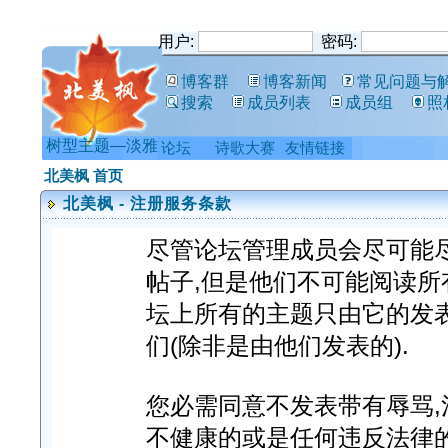
用户:
密码:
博客群
博客新闻
常见问题与
搜索
成员列表
成员组
照
树型主题—淡雅
论坛
诗歌大赛
友情链接
北美枫 首页
北美枫 - 注册服务条款
尽管论坛管理成员会尽可能
帖子,但是他们不可能阅读所
坛上所有的主题只由它的发
们(除非是由他们发表的).
您必需同意不发表带有辱骂,淫
不健康的或是任何违反法律的