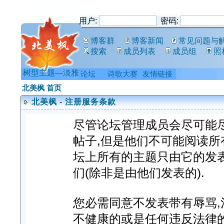
用户:
密码:
博客群
博客新闻
常见问题与
搜索
成员列表
成员组
照
树型主题—淡雅
论坛
诗歌大赛
友情链接
北美枫 首页
北美枫 - 注册服务条款
尽管论坛管理成员会尽可能
帖子,但是他们不可能阅读所
坛上所有的主题只由它的发
们(除非是由他们发表的).
您必需同意不发表带有辱骂,淫
不健康的或是任何违反法律的