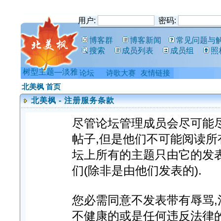
用户:
密码:
博客群
博客新闻
常见问题与
搜索
成员列表
成员组
照
树型主题—淡雅
论坛
诗歌大赛
友情链接
北美枫 首页
北美枫 - 注册服务条款
尽管论坛管理成员会尽可能
帖子,但是他们不可能阅读所
坛上所有的主题只由它的发
们(除非是由他们发表的).
您必需同意不发表带有辱骂,淫
不健康的或是任何违反法律的