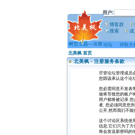
用户:
博客群
搜索
成
树型主题—淡雅
论坛
诗歌大
北美枫 首页
北美枫 - 注册服务条款
尽管论坛管理成员
您因该承认这个论坛
您必需同意不发表带
做将导致您的账户将
用户都将被记录.您
者, 您必须同意您
公开,然而我们不能
这个讨论区系统使用c
信息,它们只为了方
将会发送新密码的地