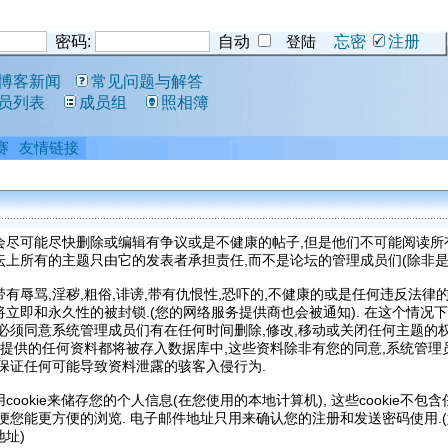
密码:
自动
忘密
注册
博客新闻
常见问题与解答
员列表
成员组
照相簿
赛
友情链接
会尽可能尽快删除或编辑有争议或是不健康的帖子,但是他们不可能阅读所
上所有的主题只由它的发表者承担责任,而不是论坛的管理成员们(除非是
有辱骂,淫秽,粗俗,诽谤,带有仇恨性,恐吓的,不健康的或是任何违反法律的
立即和永久性的被封锁.(您的网络服务提供商也会被通知). 在这个情况下
必须同意系统管理成员们有在任何时间删除,修改,移动或关闭任何主题的权
所提供的任何资料都将被存入数据库中,这些资料除非有您的同意,系统管
保证任何可能导致资料泄露的骇客入侵行为.
ookie来储存您的个人信息(在您使用的本地计算机), 这些cookie不
便您能更方便的浏览. 电子邮件地址只用来确认您的注册和发送密码使用.(
址)