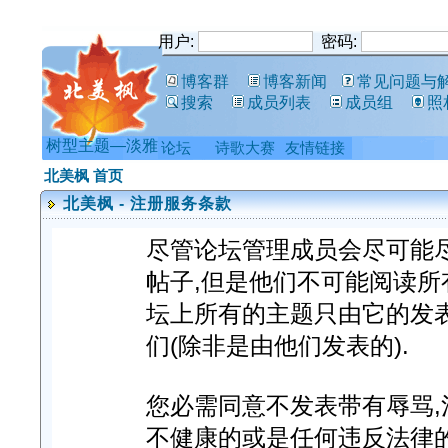
用户:
密码:
博客群
博客新闻
常见问题与
搜索
成员列表
成员组
照
树型主题—淡雅
论坛
诗歌大赛
友情链接
北美枫 首页
北美枫 - 注册服务条款
尽管论坛管理成员会尽可能
帖子,但是他们不可能阅读所
坛上所有的主题只由它的发
们(除非是由他们发表的).
您必需同意不发表带有辱骂,淫
不健康的或是任何违反法律的