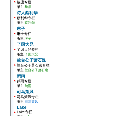
黎凛专栏
版主
黎凛
诗人蔡利华
蔡利华专栏
版主
蔡利华
琳子
琳子专栏
版主
琳子
了因大兄
了因大兄专栏
版主
了因大兄
兰台公子萧石逸
兰台公子萧石逸专栏
版主
兰台公子萧石逸
鹤雨
鹤雨专栏
版主
鹤雨
司马策风
司马策风专栏
版主
司马策风
Lake
Lake专栏