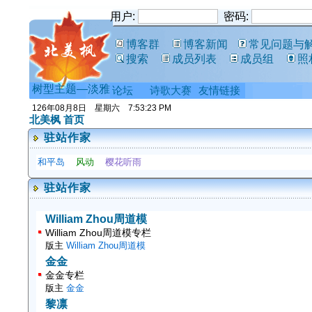
用户:
密码:
博客群
博客新闻
常见问题与
搜索
成员列表
成员组
照
树型主题—淡雅
论坛
诗歌大赛
友情链接
北美枫 首页
驻站作家
和平岛
风动
樱花听雨
驻站作家
William Zhou周道模
William Zhou周道模专栏
版主
William Zhou周道模
金金
金金专栏
版主
金金
黎凛