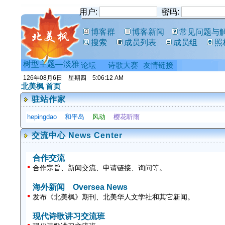
用户:
密码:
博客群
博客新闻
常见问题与
搜索
成员列表
成员组
照
树型主题—淡雅
论坛
诗歌大赛
友情链接
北美枫 首页
驻站作家
hepingdao
和平岛
风动
樱花听雨
交流中心 News Center
合作交流
合作宗旨、新闻交流、申请链接、询问等。
海外新闻 Oversea News
发布《北美枫》期刊、北美华人文学社和其它新闻。
现代诗歌讲习交流班