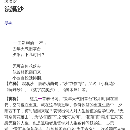
浣溪沙
浣溪沙
晏殊
一
一
曲新词酒
杯，
去年天气旧亭台，
夕阳西下几时回？
无可奈何花落去，
似曾相识燕归来，
小园香径独徘徊。
【注释】
浣溪沙：唐教坊曲句，“沙”或作“纱”。又名《小庭花》、
《玩丹砂》、《减字浣溪沙》、《醉木犀》等。
【赏析】
这是
一
首春恨词。“去年天气旧亭台”说明时间在重
复，空间也在重复。就在这单调乏味、作诗饮酒的重复生活中，夕
阳西下了，何时能回来呢？表现出词人对人生价值的哲学思考。“无
可奈何花落去”，为“夕阳西下”之“无可奈何”。“花落”而“燕来”正可安
慰无聊的人生。也是孤独者兼哲学对人生各种问题的进
一
步思
考。“无可奈何花落去，似曾相识燕归来”为千古名句。这首词历来为