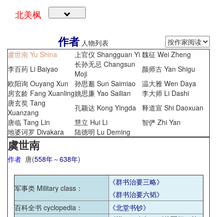
北美枫
作者
人物列表
虞世南 Yu Shina
上官仪 Shangguan Yi
魏征 Wei Zheng
长孙无忌 Changsun
李百药 Li Baiyao
颜师古 Yan Shigu
Moji
欧阳询 Ouyang Xun
孙思邈 Sun Saimiao
温大雅 Wen Daya
房玄龄 Fang Xuanling
姚思廉 Yao Sailian
李大师 Li Dashi
唐玄奘 Tang
孔颖达 Kong Yingda
释道宣 Shi Daoxuan
Xuanzang
唐临 Tang Lin
慧立 Hui Li
智俨 Zhi Yan
地婆诃罗 Divakara
陆德明 Lu Deming
虞世南
作者
唐(
558年
～
638年
)
《群书治要三略》
军事类 Military class
：
《群书治要六韬》
百科全书 cyclopedia
：
《北堂书钞》