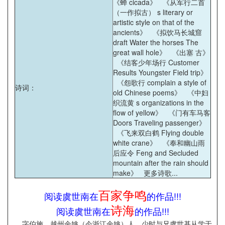
《蝉 cicada》
《从军行二首
（一作拟古） s literary or
artistic style on that of the
ancients》
《拟饮马长城窟
draft Water the horses The
great wall hole》
《出塞 古》
《结客少年场行 Customer
Results Youngster Field trip》
《怨歌行 complain a style of
诗词
：
old Chinese poems》
《中妇
织流黄 s organizations in the
flow of yellow》
《门有车马客
Doors Traveling passenger》
《飞来双白鹤 Flying double
white crane》
《奉和幽山雨
后应令 Feng and Secluded
mountain after the rain should
make》
更多诗歌...
百家争鸣
阅读虞世南在
的作品!!!
诗海
阅读虞世南在
的作品!!!
字伯施，越州余姚（今浙江余姚）人。少时与兄虞世基从学于