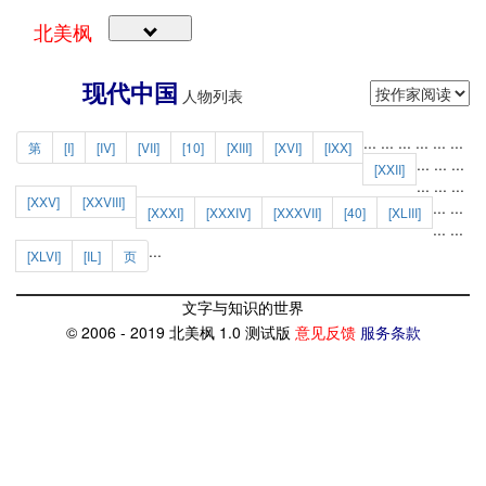
北美枫
现代中国
人物列表
...
...
...
...
...
...
第
[I]
[IV]
[VII]
[10]
[XIII]
[XVI]
[IXX]
...
...
...
[XXII]
...
...
...
[XXV]
[XXVIII]
...
...
[XXXI]
[XXXIV]
[XXXVII]
[40]
[XLIII]
...
...
...
[XLVI]
[IL]
页
文字与知识的世界
© 2006 - 2019 北美枫 1.0 测试版
意见反馈
服务条款