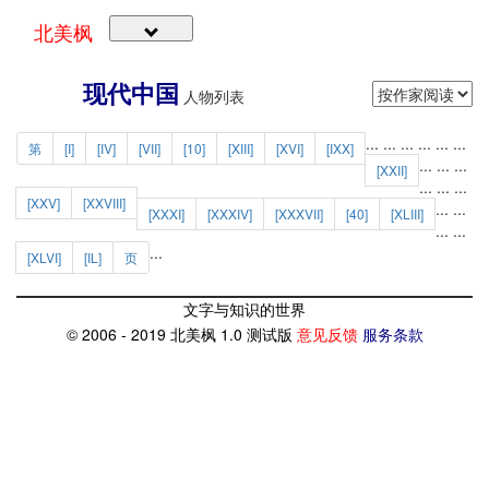
北美枫
现代中国
人物列表
...
...
...
...
...
...
第
[I]
[IV]
[VII]
[10]
[XIII]
[XVI]
[IXX]
...
...
...
[XXII]
...
...
...
[XXV]
[XXVIII]
...
...
[XXXI]
[XXXIV]
[XXXVII]
[40]
[XLIII]
...
...
...
[XLVI]
[IL]
页
文字与知识的世界
© 2006 - 2019 北美枫 1.0 测试版
意见反馈
服务条款