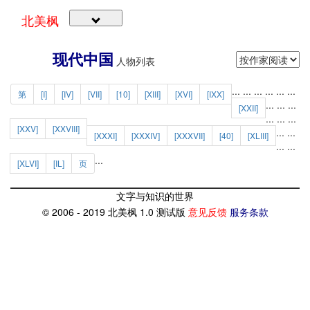
北美枫
现代中国
人物列表
...
...
...
...
...
...
第
[I]
[IV]
[VII]
[10]
[XIII]
[XVI]
[IXX]
...
...
...
[XXII]
...
...
...
[XXV]
[XXVIII]
...
...
[XXXI]
[XXXIV]
[XXXVII]
[40]
[XLIII]
...
...
...
[XLVI]
[IL]
页
文字与知识的世界
© 2006 - 2019 北美枫 1.0 测试版
意见反馈
服务条款