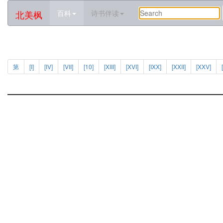
北美枫
百科
诗书伴读
第
[I]
[IV]
[VII]
[10]
[XIII]
[XVI]
[IXX]
[XXII]
[XXV]