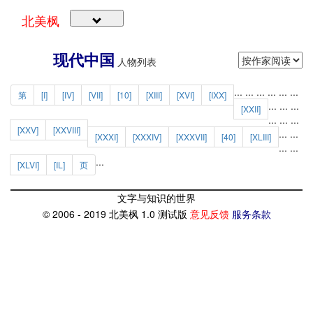
北美枫
现代中国
人物列表
...
...
...
...
...
...
第
[I]
[IV]
[VII]
[10]
[XIII]
[XVI]
[IXX]
...
...
...
[XXII]
...
...
...
[XXV]
[XXVIII]
...
...
[XXXI]
[XXXIV]
[XXXVII]
[40]
[XLIII]
...
...
...
[XLVI]
[IL]
页
文字与知识的世界
© 2006 - 2019 北美枫 1.0 测试版
意见反馈
服务条款