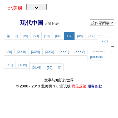
北美枫
现代中国
人物列表
...
...
...
...
第
[I]
[IV]
[VII]
[10]
[XIII]
XIV
[XV]
[XVI]
...
[XVII]
...
...
...
...
...
...
...
[20]
[XXIII]
[XXVI]
[XXIX]
[XXXII]
[XXXV]
...
...
[XXXVIII]
...
...
[XLI]
[XLIV]
[XLVII]
[50]
页
文字与知识的世界
© 2006 - 2019 北美枫 1.0 测试版
意见反馈
服务条款