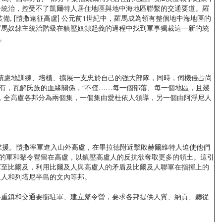
分統治，控受不了凱爾特人居住地區與地中海地區聯繫的交通要道。羅
 [愷撒遠征高盧] 公元前1世紀中，羅馬成為領有整個地中海地區的
羅馬奴隸主統治階級在鎮壓奴隸起義的過程中找到軍事獨裁這一新的統
。
積慮地訓練、培植、擴展一支忠於自己的強大部隊，同時，伺機侵占尚
有，瓦解氏族的血緣關係，“不僅……每一個部落、每一個地區，且幾
，全高盧各邦分為兩個集，一個集由愛杜依人領導，另一個由阿浮尼人
援。愷撒率軍進入山外高盧，在畢拉德附近擊敗赫爾維特人迫使他們
己的軍和鼕令營留在高盧，以鎮壓高盧人的反抗欲奪取更多的領土。這引
軍至比爾及，利用比爾及人與高盧人的矛盾及比爾及人聯軍在指揮上的
坦人和列塔尼半島的文內等邦。
各重鎮和交通要衝駐軍、建立鼕令營，要求各邦提供人質、納貢、聽從