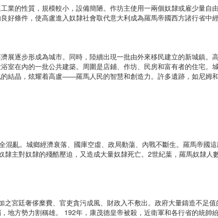
業的性質，規模較小，設備簡陋。作坊主使用一兩個奴隸或雇少量自由
的良好條件，使高盧進入奴隸社會取代意大利成為羅馬帝國西方諸行省中
展逐步形成為城市。同時，陸續出現一批由外來移民建立的新城鎮。高
浴室在內的一批公共建築。周圍是店鋪、作坊、民房和富有者的住宅。城市
化的結晶，炫耀着高盧——羅馬人民的智慧和創造力。許多遺跡，如尼姆
全混亂。城鄉經濟衰落、國庫空虛、政局動蕩、內戰不斷生。羅馬帝國這
奴隸主對奴隸的殘酷壓迫，又造成大量奴隸死亡。2世紀葉，羅馬奴隸人
。
之宮廷奢侈糜費、官吏貪污成風、財政入不敷出。政府大量鑄造不足值
地方勢力割稱雄。 192年，康茂德皇帝被殺，近衛軍和各行省的統帥紛