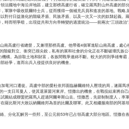
年占領法國地中海沿岸地區，建立那榜高盧行省，確立羅馬對山外高盧的部
軍隊中吸收凱爾特士兵，從而獲得一個補充兵員和進攻的基地。戰略,裝備,
難以對付日益激化的階級矛盾、民族矛盾、以及一次又一次的奴隸起義。
，時而明爭暗，出現從共和方向帝轉變的過渡統治——前兩次“三頭政治”
山南高盧行省總督，又兼理那榜高盧。他帶着4個軍進駐山南高盧，處心
部的階級對立、衝突已很尖銳，私有的展和社會的分化正在不斷破壞氏族公
力機構。為掠取土地和財富，各族間戰爭連綿不斷。較大的邦則爭雄奪霸
內部紛爭，進而出兵入侵提供良好的機會。
加竜河口遷徙。高盧中部的愛杜依邦面臨赫爾維特人壓境的局，遂羅馬求
導的一支日耳曼人，使其退萊茵河東岸。愷撒出的機會，在戰役結束將自
，試圖結成聯盟把羅馬人趕過阿爾卑斯山去。愷撒悉，先節制制度人，率
着在薩比斯河大敗以納爾維邦為首的比爾及聯軍。此又相繼服南部的阿基
絡、分化瓦解另一些邦，至公元前53年已占領高盧大部分地區。愷撒在