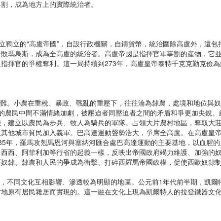
兵割，成為地方上的實際統治者。
獨立的“高盧帝國”，自設行政機關，自鑄貨幣，統治圍除高盧外，還包括
擊敗瑪烏斯，成為全高盧的統治者。高盧帝國是指揮官軍事割的産物，它
指揮官的爭權奪利。這一局持續到273年，高盧皇帝泰特千克克勤克儉
苦難。小農在重稅、暴政、戰亂的重壓下，往往淪為隸農，處境和地位與
的農民中間不滿情緒加劇，被壓迫者同壓迫者之間的矛盾和爭更加尖銳。終
機，建立以農民為步兵、牧人為騎兵的軍隊。占領大片農村地區，奪取大
其他城市貧民加入義軍。巴高達運動聲勢浩大，爭席全高盧。在高盧皇帝
85年，羅馬攻剋馬恩河與塞納河匯合處巴高達運動的主要基地，以血腥
、西西、阿菲利加等行省的起義一樣，反映出帝國政府竭力維護、加強的
區奴隸、隸農和人民的爭成為衝擊、打碎西羅馬帝國政權，促使西歐奴隸
，不同文化互相影響、滲透較為明顯的地區。公元前1年代前半期，凱爾
當地原有居民雜居而實現的。這一融在文化上現為凱爾特人的拉登鐵器文