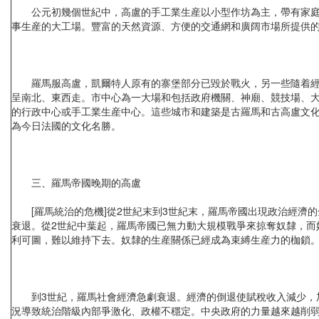
公元初幾個世紀中，高盧的手工業生産以小型作坊為主，帶有家庭工
事生産的大工場。豐富的天然資源、方便的交通網和廣阔市場所提供
羅馬服高盧，凱爾特人原有的寨堡部分已毀於戰火，另一些隨着經濟
呈南北、東西走。市中心為一大場和包括政府機關、神廟、競技場、大
的行政中心或手工業生産中心。這些城市和建築是古羅馬和古高盧文
為今日法國的文化名勝。
三、羅馬帝國晚期的高盧
[羅馬統治的危機]從2世紀末到3世紀末，羅馬帝國出現政治經濟的
衰退。從2世紀中葉起，羅馬帝國已無力動大規模戰爭來掠奪奴隸，而
利可圖，難以維持下去。奴隸的生産關係已經成為束縛生産力的枷鎖
到3世紀，羅馬社會經濟急劇衰退。經濟的倒退使賦稅收入減少，加
況導致統治階級內部爭激化、政權不穩定。中央政府的力量越來越削弱，