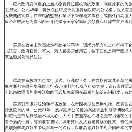
羅馬政府對高盧的上層人物實行拉攏收買的政策。高盧原有的氏族貴
主階級。公元48年，勞狄在位時授予高盧貴族以羅馬公民權，以又有
政機關的官員，在羅馬的監督和幫助下管理地方事務，或擔任由高盧人
皇帝韋帕薌把高盧和西班牙的學家全家家庭家乡顯貴和奴隸主富戶遷
羅馬在政治上對高盧進行統治的同時，還竭力從文化上推行拉丁化。
式語言，政府官員、軍人、商人都必須使用它，拉丁語也是與帝國境
來逐漸展為現代法語。
羅馬在宗教方面也進行滲透。服高盧不久，在魯格敦建造豪華的羅馬
奧古斯都在昂召集高盧三行省64個邦的代成立行省大會，進行崇拜羅
它以宗教聯盟和宗教活動的形式加強帝國在高盧的統治節制制度，有
羅馬對高盧的統治和行省政策，在帝國初期曾受到包括一些貴族在內
行反羅馬的爭。公元21年，獲得羅馬公民權的高盧貴族利厄斯·弗洛勒
用羅馬皇帝尼祿統治不得人心，人民中普遍存在不堪忍受苛捐雜稅的不
者矛盾的性質，有的兼有農民、城市貧民反抗新老貴族的性質，曾使
貴族與羅馬奴隸主階級溶為一的過程，以取高盧奴隸主對帝國政權的