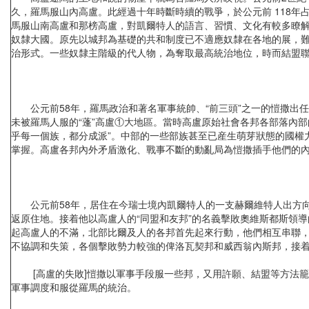
久，羅馬服山內高盧。此經過十年時斷時續的戰爭，於公元前 118
馬服山南高盧和那榜高盧，對凱爾特人的語言、習慣、文化有較多瞭解，
奴隸大國。原先以城邦為基礎的共和制度已不適應奴隸在各地的展，
治形式。一些奴隸主階級的代人物，為奪取最高統治地位，時而結盟聯
公元前58年，羅馬政治和著名軍事統帥、“前三頭”之一的愷撒出任
未被羅馬人服的“蓬”高盧①大地區。當時高盧原始社會各邦各部落內
乎每一個族，都分成派”。中部的一些部族甚至已産生萌芽狀態的國權
掌握。高盧各邦內外矛盾激化、戰事不斷的動亂局為愷撒插手他們的
公元前58年，居住在今瑞士境內凱爾特人的一支赫爾維特人出方向
返原住地。接着他以高盧人的“同盟和友邦”的名義擊敗奧維斯都斯領
起高盧人的不滿，北部比爾及人的各邦首先起來行動，他們相互串聯
不協調和失策，各個擊敗勢力較強的俾洛瓦契邦和威西翁內斯邦，接
[高盧的失敗]愷撒以軍事手段服一些邦，又用許願、結盟等方法籠
軍事調度和服從羅馬的統治。