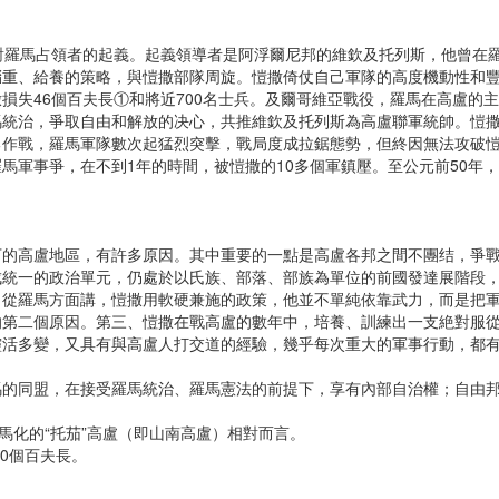
羅馬占領者的起義。起義領導者是阿浮爾尼邦的維欽及托列斯，他曾在羅
輜重、給養的策略，與愷撒部隊周旋。愷撒倚仗自己軍隊的高度機動性和
損失46個百夫長①和將近700名士兵。及爾哥維亞戰役，羅馬在高盧的
馬統治，爭取自由和解放的决心，共推維欽及托列斯為高盧聯軍統帥。愷
勇作戰，羅馬軍隊數次起猛烈突擊，戰局度成拉鋸態勢，但終因無法攻破
馬軍事爭，在不到1年的時間，被愷撒的10多個軍鎮壓。至公元前50年
高盧地區，有許多原因。其中重要的一點是高盧各邦之間不團结，爭戰
成統一的政治單元，仍處於以氏族、部落、部族為單位的前國發達展階段
。從羅馬方面講，愷撒用軟硬兼施的政策，他並不單純依靠武力，而是把
的第二個原因。第三、愷撒在戰高盧的數年中，培養、訓練出一支絶對服
靈活多變，又具有與高盧人打交道的經驗，幾乎每次重大的軍事行動，都
同盟，在接受羅馬統治、羅馬憲法的前提下，享有內部自治權；自由邦
馬化的“托茄”高盧（即山南高盧）相對而言。
0個百夫長。