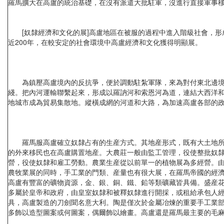
羅馬擴大在高盧的統治基礎，在沒有派遣大批駐軍，沒進行直接軍事
[奴隸經濟和文化的展]高盧地區在被服的過程中進入階級社會，形
近200年，在較安定的社會環境中高盧經濟和文化獲得明顯展。
為鎮壓高盧境內的反抗爭，便於調動駐紮軍隊，來為對付東北邊境上
綫。把內河運輸聯繫起來，形成以羅訥河和索恩河為道，連結大西洋
地城市成為貿易集散地。縱橫成網的河道和大路，為加速高盧各部的
羅馬服高盧確立奴隸占有的生産方式。其地産形式，既有大土地所有
的外來移民也在高盧購置地産。大農莊一般由監工管理，役使整批奴
營，役使奴隸和雇工勞動。農業生産從以前單一的植物展為多經營。
農牧業展的同時，手工業的門類、産量也有很大展，在羅馬帝國的經
高盧有豐富的礦物資源，金、銀、銅、鐵、鉛等類礦藏皆具備。盛産
多屬於皇帝和政府，由皇室奴隸和被釋奴隸進行開採，或租給承包人
具，高盧製造的刀劍聞名意大利。陶是僅次於金屬冶煉的重要手工業部
多飾以造型圖案或何圖案，偶爾飾以繪畫。高盧還是羅馬最主要的毛