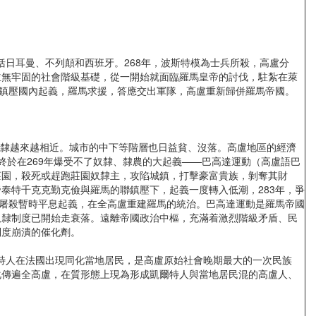
日耳曼、不列顛和西班牙。268年，波斯特模為士兵所殺，高盧分
並無牢固的社會階級基礎，從一開始就面臨羅馬皇帝的討伐，駐紮在萊
為鎮壓國內起義，羅馬求援，答應交出軍隊，高盧重新歸併羅馬帝國。
奴隸越來越相近。城市的中下等階層也日益貧、沒落。高盧地區的經濟
於在269年爆受不了奴隸、隸農的大起義——巴高達運動（高盧語巴
莊園，殺死或趕跑莊園奴隸主，攻陷城鎮，打擊豪富貴族，剝奪其財
泰特千克克勤克儉與羅馬的聯鎮壓下，起義一度轉入低潮，283年，爭
的屠殺暫時平息起義，在全高盧重建羅馬的統治。巴高達運動是羅馬帝國
奴隸制度已開始走衰落。遠離帝國政治中樞，充滿着激烈階級矛盾、民
制度崩潰的催化劑。
特人在法國出現同化當地居民，是高盧原始社會晚期最大的一次民族
化傳遍全高盧，在質形態上現為形成凱爾特人與當地居民混的高盧人、