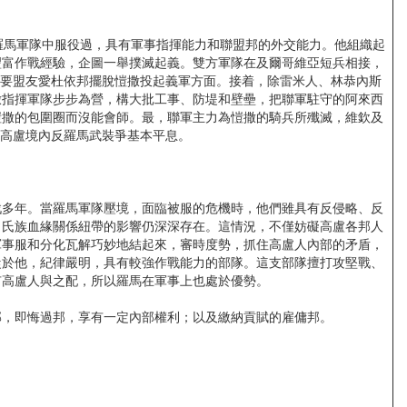
馬軍隊中服役過，具有軍事指揮能力和聯盟邦的外交能力。他組織起
豐富作戰經驗，企圖一舉撲滅起義。雙方軍隊在及爾哥維亞短兵相接，
主要盟友愛杜依邦擺脫愷撒投起義軍方面。接着，除雷米人、林恭內斯
撒指揮軍隊步步為營，構大批工事、防堤和壁壘，把聯軍駐守的阿來西
愷撒的包圍圈而沒能會師。最，聯軍主力為愷撒的騎兵所殲滅，維欽及
，高盧境內反羅馬武裝爭基本平息。
多年。當羅馬軍隊壓境，面臨被服的危機時，他們雖具有反侵略、反
，氏族血緣關係紐帶的影響仍深深存在。這情況，不僅妨礙高盧各邦人
軍事服和分化瓦解巧妙地結起來，審時度勢，抓住高盧人內部的矛盾，
從於他，紀律嚴明，具有較強作戰能力的部隊。這支部隊擅打攻堅戰、
有高盧人與之配，所以羅馬在軍事上也處於優勢。
，即悔過邦，享有一定內部權利；以及繳納貢賦的雇傭邦。