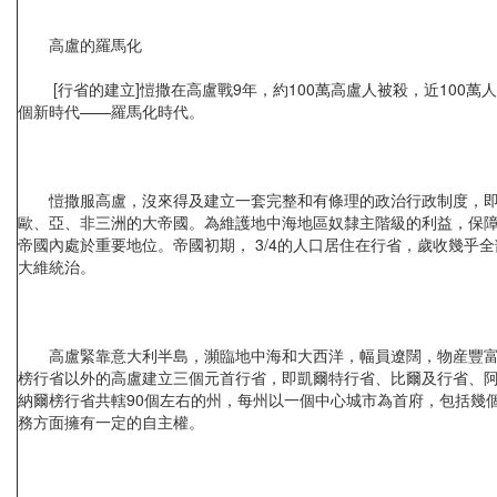
高盧的羅馬化
[行省的建立]愷撒在高盧戰9年，約100萬高盧人被殺，近100
個新時代——羅馬化時代。
愷撒服高盧，沒來得及建立一套完整和有條理的政治行政制度，即被
歐、亞、非三洲的大帝國。為維護地中海地區奴隸主階級的利益，保
帝國內處於重要地位。帝國初期， 3/4的人口居住在行省，歲收幾
大維統治。
高盧緊靠意大利半島，瀕臨地中海和大西洋，幅員遼闊，物産豐富，每
榜行省以外的高盧建立三個元首行省，即凱爾特行省、比爾及行省、
納爾榜行省共轄90個左右的州，每州以一個中心城市為首府，包括幾
務方面擁有一定的自主權。