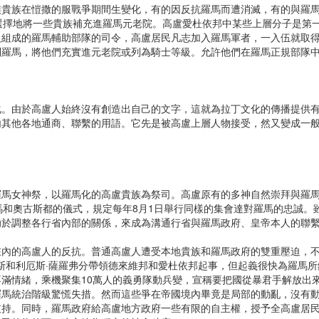
族在愷撒的服戰爭期間生變化，有的因反抗羅馬而遭消滅，有的與羅馬
選擇地將一些貴族補充進羅馬元老院。高盧愛杜依邦中某些上層分子是第
組成的羅馬輔助部隊的司令，高盧居民凡志加入羅馬軍者，一入伍就取得
到羅馬，將他們充實進元老院或列為騎士等級。允許他們在羅馬正規部隊
由於高盧人始終沒有創造出自己的文字，這就為拉丁文化的傳播提供有
內其他各地通商、聯繫的用語。它先是被高盧上層人物接受，然又變成一
女神祭，以羅馬化的高盧貴族為祭司。高盧原有的多神自然崇拜與羅馬的
馬和奧古斯都的儀式，規定每年8月1日舉行同樣的集會達對羅馬的忠誠。
助於調整各行省內部的關係，來成為溝通行省與羅馬政府、皇帝本人的聯
的高盧人的反抗。普通高盧人遭受本地貴族和羅馬政府的雙重壓迫，不做
斯和利厄斯·薩羅弗分帶領德來維邦和愛杜依邦起事，但起義很快為羅馬所
滿情緒，乘機聚集10萬人的義勇隊動兵變，宣稱要把國從暴君手解放出
羅馬統治階級驚慌失措。然而這些爭在帝國境內畢竟是局部的動亂，沒有
支持。同時，羅馬政府給高盧地方政府一些有限的自主權，授予全高盧居