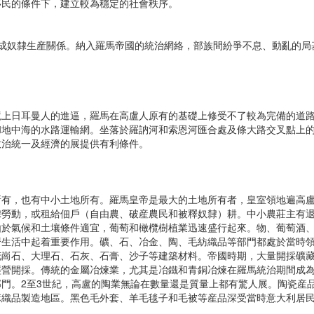
移民的條件下，建立較為穩定的社會秩序。
成奴隸生産關係。納入羅馬帝國的統治網絡，部族間紛爭不息、動亂的局
日耳曼人的進逼，羅馬在高盧人原有的基礎上修受不了較為完備的道路統
和地中海的水路運輸網。坐落於羅訥河和索恩河匯合處及條大路交叉點上
政治統一及經濟的展提供有利條件。
，也有中小土地所有。羅馬皇帝是最大的土地所有者，皇室領地遍高盧
隸勞動，或租給佃戶（自由農、破産農民和被釋奴隸）耕。中小農莊主有
由於氣候和土壤條件適宜，葡萄和橄欖樹植業迅速盛行起來。物、葡萄酒
濟生活中起着重要作用。礦、石、冶金、陶、毛紡織品等部門都處於當時
花崗石、大理石、石灰、石膏、沙子等建築材料。帝國時期，大量開採礦
經營開採。傳統的金屬冶煉業，尤其是冶鐵和青銅冶煉在羅馬統治期間成
門。2至3世紀，高盧的陶業無論在數量還是質量上都有驚人展。陶瓷産
麻織品製造地區。黑色毛外套、羊毛毯子和毛被等産品深受當時意大利居