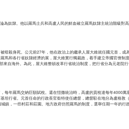
萬人淪為奴隸。他以羅馬士兵和高盧人民的鮮血確立羅馬奴隸主統治階級對
暗殺身死。公元前27年，他在政治上的繼承人屋大維就任國元首，成為
障羅馬和各行省奴隸經濟的展，屋大維實行獨裁政，着手建立帝國官僚制
乎全部來自海外。為此，屋大維整頓改革行省統治制度，把行省分為元老院
年羅馬交納巨額賦稅。還在愷撒統治時，高盧的貢稅達每年4000萬塞
阿基坦行省。元首任命的行政長官銜特使任總督，總督駐在地分為盧格敦
個城鎮，一些村莊和莊園。地方政府仿照羅馬的制度，選舉任期一年的行