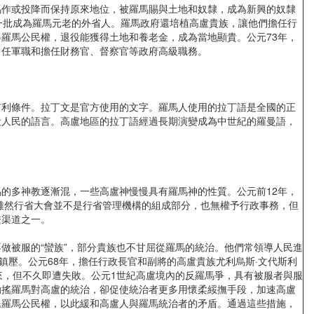
作或投降而保持原來地位，被羅馬賜與土地和奴隸，成為新興的奴隸
一批成為羅馬元老的外省人。羅馬政府還培植高盧貴族，讓他們擔任行
羅馬公民權，退役能獲得土地和養老金，成為當地顯貴。公元73年，
中任軍職和擔任財務官、督察官等政府高級職務。
利條件。拉丁文是官方使用的文字。羅馬人使用的拉丁語是全國的正
般人民的語言。高盧地區的拉丁語經過長期演變成為中世紀的羅曼語，
多神教逐漸混，一些高盧神慢慢具有羅馬神的性質。公元前12年，
雖然行省大會並不是行省管理機構的組成部分，也無權予行政事務，但
繫渠道之一。
被服的“蠻族”，部分貴族也不甘屈從羅馬的統治。他們常領導人民進
鎮壓。公元68年，擔任行政長官和副將的高盧貴族尤利烏斯·文代斯利
來，但不久即遭失敗。公元1世紀高盧境內的反羅馬爭，具有被服者與服
動搖羅馬對高盧的統治，卻促使統治者更多用懷柔綏撫手段，加速高盧
民羅馬公民權，以此緩和高盧人與羅馬統治者的矛盾。通過這些措施，