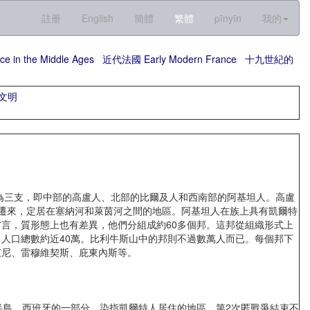
註册
English
簡體
繁體
pīnyīn
我的
n the Middle Ages
近代法國 Early Modern France
十九世紀的
文明
為三支，即中部的高盧人、北部的比爾及人和西南部的阿基坦人。高盧
遷來，定居在塞納河和萊茵河之間的地區。阿基坦人在族上具有凱爾特
言，質形態上也有差異，他們分組成約60多個邦。這邦從組織形式上
人口總數約近40萬。比利牛斯山中的邦則不過數萬人而已。每個邦下
東尼、雷穆維契斯、庇東內斯等。
島、西班牙的一部分，染指凱爾特人居住的地區。第2次匿戰爭結束不