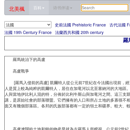
北美楓
百科
诗书伴读
史前法國 Prehistoric France
古代法國 Fran
法國 19th Century France
法蘭西共和國 20th century
羅馬
羅馬統治下的高盧
高盧戰爭
[羅馬入侵前的高盧] 凱爾特人從公元前7世紀在今法國出現前，經
人是質上較為純粹的凱爾特人，居住在加竜河以北至塞納河的大地區
人與當地伊比利人混的特，分佈於比利牛斯山與加竜河之間。這三支凱
講，是原始社會的部落聯盟。它們擁有的人口和所占土地的多寡很不相
面又有幾個部落區。各邦的氏族部落都有一定的領土和疆界。較大、
高盧遼闊的土地和饒的物産早就為古羅馬人所睽視。公元前2世紀，