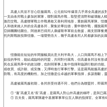
高盧人民並不甘心臣服羅馬，公元前52年爆茶几乎席全高盧的反對
一支由各邦戰士參加的軍隊，聯對羅馬作戰，取堅壁清野和破壞敵人
激烈交戰。高盧聯軍戰士作戰勇敢又善利用地形，重創羅馬軍隊。愷撒
人和德來維人外的全高盧各邦，聚集於畢拉德，重申聯作戰，擺脫羅
亞師團團结圍住。阿德來巴得邦人康繆斯率軍前去救援，兩支部隊奮
托列斯戰敗投降愷撒。一場聲勢浩大，幾乎高盧各邦人民都參加的反羅
愷撒能在短短的年間服幅員比意大利半島大，人口與羅馬不相上下的
奴役的爭性，能結成臨時的同盟，共同對付羅馬，但高盧各邦沒有形
民在反羅馬爭中的政治聯，也削弱軍事上集中指揮和協調行動的功能
或收買、或許願、或安撫，又擇時進行軍事打擊。這是羅馬能服高盧
防戰，有高度的機動性。加之愷撒是位卓越的軍事指揮，多謀善斷，
高盧被羅馬服初期，各邦所受待遇不同，他們分為聯盟邦，即羅馬的
① “蓬”高盧又名“長”高盧，是羅馬人對山外高盧的稱呼，是與已羅
① 百夫長，羅馬軍隊建中基層軍事單位百人隊的指揮官。全軍有6