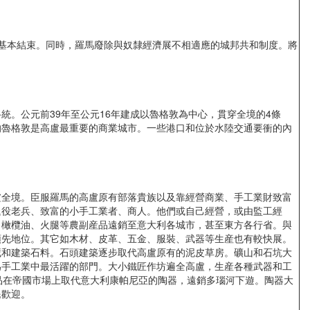
基本結束。同時，羅馬廢除與奴隸經濟展不相適應的城邦共和制度。將
。公元前39年至公元16年建成以魯格敦為中心，貫穿全境的4條
的魯格敦是高盧最重要的商業城市。一些港口和位於水陸交通要衝的內
全境。臣服羅馬的高盧原有部落貴族以及靠經營商業、手工業財致富
退役老兵、致富的小手工業者、商人。他們或自己經營，或由監工經
、橄欖油、火腿等農副産品遠銷至意大利各城市，甚至東方各行省。與
領先地位。其它如木材、皮革、五金、服裝、武器等生産也有較快展。
藏和建築石料。石頭建築逐步取代高盧原有的泥皮草房。礦山和石坑大
為手工業中最活躍的部門。大小鐵匠作坊遍全高盧，生産各種武器和工
品在帝國市場上取代意大利康帕尼亞的陶器，遠銷多瑙河下遊。陶器大
民歡迎。