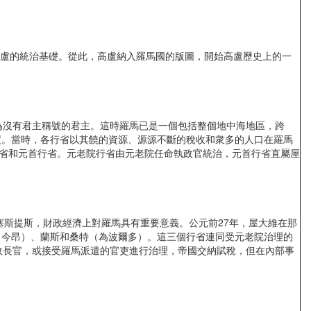
高盧的統治基礎。從此，高盧納入羅馬國的版圖，開始高盧歷史上的一
沒有君主稱號的君主。這時羅馬已是一個包括整個地中海地區，跨
度。當時，各行省以其饒的資源、源源不斷的稅收和衆多的人口在羅馬
行省和元首行省。元老院行省由元老院任命執政官統治，元首行省直屬屋
斯提斯，財政經濟上對羅馬具有重要意義。公元前27年，屋大維在那
（今昂）、蘭斯和桑特（為波爾多）。這三個行省連同受元老院治理的
政長官，或接受羅馬派遣的官吏進行治理，帝國交納賦稅，但在內部事