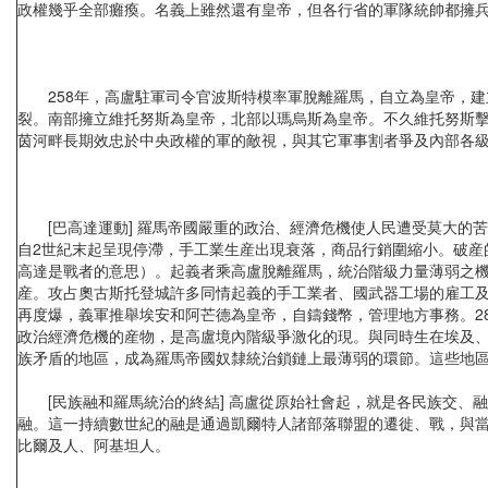
政權幾乎全部癱瘓。名義上雖然還有皇帝，但各行省的軍隊統帥都擁
258年，高盧駐軍司令官波斯特模率軍脫離羅馬，自立為皇帝，建立
裂。南部擁立維托努斯為皇帝，北部以瑪烏斯為皇帝。不久維托努斯
茵河畔長期效忠於中央政權的軍的敵視，與其它軍事割者爭及內部各級
[巴高達運動] 羅馬帝國嚴重的政治、經濟危機使人民遭受莫大的
自2世紀末起呈現停滯，手工業生産出現衰落，商品行銷圍縮小。破産
高達是戰者的意思）。起義者乘高盧脫離羅馬，統治階級力量薄弱之
産。攻占奧古斯托登城許多同情起義的手工業者、國武器工場的雇工及
再度爆，義軍推舉埃安和阿芒德為皇帝，自鑄錢幣，管理地方事務。2
政治經濟危機的産物，是高盧境內階級爭激化的現。與同時生在埃及
族矛盾的地區，成為羅馬帝國奴隸統治鎖鏈上最薄弱的環節。這些地
[民族融和羅馬統治的終結] 高盧從原始社會起，就是各民族交、融
融。這一持續數世紀的融是通過凱爾特人諸部落聯盟的遷徙、戰，與
比爾及人、阿基坦人。