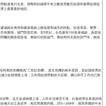
勞動者進行生産。僅陶和紡織業中有少數使用數百奴隸和被釋奴隸從
經濟上最重要的地區。
盧城鎮在佈局和建築風格上吸收羅馬城市的特點。街道筆直、整齊，
有圍墻，城門堅固宏偉。至5世紀，全高盧有100多座城鎮，為當地
和阿爾的圓形競技場、奧朗日的凱旋門、奧頓和特夫斯的拱門等，都成
段時期的危機稱為“三世紀危機”。産生危機的根本原因，是奴隸經濟的
數減少奴隸價格上漲，泛利用奴隸勞動的大莊園、礦山和手工作坊已無
的劣幣，這又促成物價上漲，人民生活痛苦不堪。社會經濟全衰退的情
紛擁兵自立為皇帝，相互間展開內戰。253—268年，羅馬帝國的中央