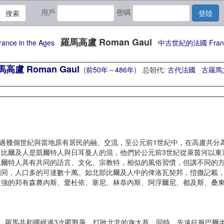
用戶
密碼
搜索
登陸
羅馬高盧 Roman Gaul
ce in the Ages
中古世紀的法國 France i
高盧 Roman Gaul
(
前50年
～
486年
) 总朝代:
古代法國
古羅馬
過幾個世紀與當地原有居民的融、交流，至公元前1世紀中，在高盧共分
。比爾及人是凱爾特人與日耳曼人的混，他們於公元前3世紀從萊茵河以東
爾特人具有共同的語言、文化、宗教特，相似的風俗習慣，但講不同的方
同，人口多的可達數十萬。如北部比爾及人中的俾洛瓦契邦，愷撒記載，
較強的邦有森農內斯、愛杜依、塞尼、林恭內斯、阿浮爾尼、都及斯、桑
羅馬共和國經過3次匿戰爭，打敗北非的迦太基，同時，先遠征服巴爾半