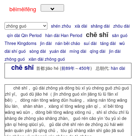
běiměifēng
shén
zhōu
xià
dài
shāng
dài
zhōu
dài
chē
shī
qín
dài
Qin Period
hàn
dài
Han Period
sān
guó
Three Kingdoms
jìn
dài
nán
běi
cháo
suí
dài
táng
dài
wǔ
dài
shí
guó
sòng
dài
yuán
dài
míng
dài
qīng
dài
jìn
dài
zhōng
guó
xiàn
dài
zhōng
guó
chē
shī
首都:
jiāo
hé
(
前89年
～
450年
) 总朝代:
hàn
dài
chē
shī
，
gǔ
dài
zhōng
yà
dōng
bù
xī
yù
chéng
guō
zhū
guó
zhī
yī
。
guó
dū
jiāo
hé
（
jīn
zhōng
guó
xīn
jiāng
tù
lǔ
fān
xī
běi
）。
dōng
nán
tōng
wǎng
dūn
huáng
，
xiàng
nán
tōng
wǎng
lóu
lán
、
shàn
shàn
，
xiàng
xī
tōng
wǎng
yān
qí
，
xī
běi
tōng
wǎng
wū
sūn
，
dōng
běi
tōng
wǎng
xiōng
nú
，
shì
sī
chóu
zhī
lù
shàng
de
zhòng
yào
shāng
zhàn
。
guó
rén
cāo
yìn
'
ōu
yǔ
xì
de
yān
qí
héng
qiūcí
yǔ
。
gǔ
dài
chē
shī
rén
de
zhǒng
zú
hái
wèi
wán
quán
yán
jiū
qīng
chǔ
，
tóu
gǔ
shàng
xiǎn
shì
gāo
jiā
suǒ