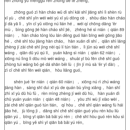
rén
zhǒng
yǔ
měnggǔ
rén
zhǒng
de
tè
zhēng
。
zhōng
guó
zì
hàn
cháo
wǔ
dì
shí
kāi
shǐ
jiāng
shì
lì
shèn
rù
xī
yù
，
chē
shī
yīn
wéi
wèi
yú
xī
yù
dōng
cè
，
shòu
dào
hàn
cháo
jí
dà
yā
lì
，
yīn
cǐ
yǔ
xiōng
nú
lián
hé
，
wéi
qí
chōng
dāng
'
ěr
mù
，
bìng
gōng
jié
hàn
cháo
shǐ
jié
。
zhēng
hé
sì
nián
（
qián
89
nián
），
hàn
cháo
tóng
lóu
lán
děng
guó
lián
bīng
wéi
gōng
jiāo
hé
，
chē
shī
tóu
jiàng
hàn
cháo
。
hàn
xuān
dì
shí
，
qiǎn
shì
láng
zhèng
jí
zài
chē
shī
jìng
nèi
qú
lí
tún
tián
，
lì
jūn
sù
wéi
chē
shī
wáng
，
qiān
dū
yú
qú
lí
。
yuán
kāng
sì
nián
（
qián
62
nián
），
xiōng
nú
lìng
lì
dōu
mò
wéi
wáng
，
shuài
yī
bù
fēn
chē
shī
guó
zhòng
tuì
wǎng
bó
gé
dá
shān
běi
lù
（
jīn
jí
mù
sà
'
ěr
yī
dài
）。
zì
cǐ
chē
shī
fēn
wéi
qián
、
hòu
liǎng
guó
。
shén
jué
'
èr
nián
（
qián
60
nián
），
xiōng
nú
rì
zhú
wáng
jiàng
hàn
，
sàng
shī
duì
xī
yù
de
quán
bù
yǐng
xiǎng
，
hàn
shǐ
zhì
xī
yù
dū
hù
fǔ
，
rèn
mìng
zhèng
jí
wéi
dū
hù
。
hàn
yuán
dì
chū
yuán
yuán
nián
（
qián
48
nián
），
yòu
zhì
wù
jǐ
xiào
wèi
，
zài
chē
shī
qián
guó
tún
tián
。
qí
hòu
，
chē
shī
qián
wáng
fù
hái
jiāo
hé
。
jù
tǒng
jì
，
dāng
shí
chē
shī
qián
guó
yòu
rén
kǒu
liù
qiān
yú
，
bīng
yī
qiān
bā
bǎi
yú
rén
；
chē
shī
hòu
guó
rén
kǒu
sì
qiān
yú
，
bīng
yě
shì
yī
qiān
bā
bǎi
yú
rén
。