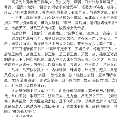
高后为外孙鲁元王偃年少，蚤失父母，孤弱，乃封张敖前姬两子，侈
释卿。”骃案：如淳曰“百官表‘谒者掌宾赞受事’，灌婴为中谒者。後
淳曰：“列侯出关就国，关内侯但爵其身，有加异者，与关内之邑，食其
七月中，高后病甚，乃令赵王吕禄为上将军，军北军；吕王产居南军
据兵卫宫，慎毋送丧，毋为人所制。”辛巳，高后崩，遗诏赐诸侯王各
金。大赦天下。以吕王产为相国，以吕禄女为帝后。
高后已葬，【集解】：皇甫谧曰：“合葬长陵。”皇览曰：“高帝、
硃虚侯刘章有气力，东牟侯兴居其弟也。皆齐哀王弟，居长安。当是
西，诛诸吕而立。硃虚侯欲从中与大臣为应。齐王欲发兵，其相弗听
齐王乃遗诸侯王书曰：“高帝平定天下，王诸子弟，悼惠王王齐。悼
赵隐王如意，赵幽王友，赵王恢，是三赵王也。灭梁、赵、燕以王诸
制以令天下，宗庙所以危。寡人率兵入诛不当为王者。”汉闻之，相国
使谕齐王及诸侯，与连和，以待吕氏变，共诛之。齐王闻之，乃还兵
吕禄、吕产欲发乱关中，内惮绛侯、硃虚等，外畏齐、楚兵，又恐灌婴
又说文云“犹，兽名，多疑”，故比之也。按：狐性亦多疑，度冰而听水声
疑。“犹兮若畏四邻”，则犹定是兽，自不保同类，故云“畏四邻”也
人。列侯群臣莫自坚其命。
太尉绛侯勃不得入军中主兵。曲周侯郦商老病，其子寄与吕禄善。绛
代，常山王朝，淮阳王武，济川王太，是九也。吕氏所立三王，【索
将，将兵留此，为大臣诸侯所疑。足下何不归印，以兵属太尉？请梁王
及诸吕老人，或以为便，或曰不便，计犹豫未有所决。吕禄信郦寄，时
曰：“毋为他人守也”
左丞相食其免。