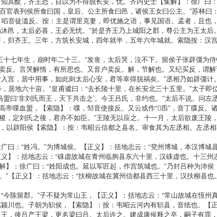
知其酖，齐王恐，自以为不得脱长安，忧。齐内史士【集解】：徐广曰：
。百官表列侯所食曰国，皇后、公主所食曰邑，诸侯王女曰公主。”苏林曰：
】：啗音徒滥反。按：主是谓里克妻，即优施之语，事见国语。孟者，且也
沐邑，太后必喜，王必无忧。”於是齐王乃上城阳之郡，尊公主为王太后
，归齐王。三年，方筑长安城，四年就半，五年六年城就。索隐按：汉宫阙
七年生，崩时年二十三。”发丧，太后哭，泣不下。留侯子张辟彊为侍中
纪卖反。言哭解惰，有所思也。又音户卖反。解，节解也。又纪买反，谓解说
入宫，居中用事，如此则太后心安，君等幸得脱祸矣。”丞相乃如辟彊计
步，居地六十亩。”皇甫谧曰：“去长陵十里，在长安北三十五里。”太子即
曰‘非刘氏而王，天下共击之’。今王吕氏，非约也。”太后不说。问左
与高帝喋血盟，【索隐】：喋，邹音使接反。又云或作“臿”，音丁牒反
社稷，定刘氏之後，君亦不如臣。”王陵无以应之。十
一
月，太后欲废王陵，
丞相，以辟阳侯【索隐】：按：韦昭云信都之县名。审食其为左丞相。左丞
：“姓冯。”为博城侯。【正义】：括地志云：“兗州博城，本汉博城县
义】：括地志云：“硃虚故城在青州临朐县东六十里，汉硃虚也。十三州
解】：徐广曰：“姓阳成也。延以军匠起，作宫筑城也。”乃封吕种为沛侯
姁。”【正义】：括地志云：“扶柳故城在冀州信都县西三十里，汉扶柳县也
陈留郡。”子不疑为常山王，【正义】：括地志云：“常山故城在恆州真
颍川也。子朝为轵侯，【索隐】：按：韦昭云河内有轵县，音纸也。【正
王，後吕产王梁，更名梁曰吕。太后许之。建成康侯释之卒，嗣子有罪，