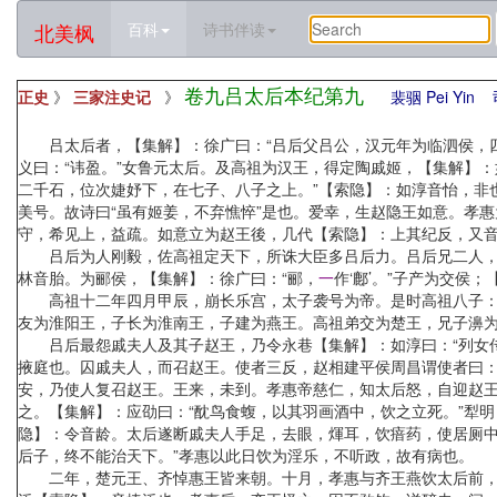
北美枫
百科
诗书伴读
卷九吕太后本纪第九
正史
》
三家注史记
》
裴骃 Pei Yin
吕太后者，【集解】：徐广曰：“吕后父吕公，汉元年为临泗侯，四年
义曰：“讳盈。”女鲁元太后。及高祖为汉王，得定陶戚姬，【集解】：如
二千石，位次婕妤下，在七子、八子之上。”【索隐】：如淳音怡，非
美号。故诗曰“虽有姬姜，不弃憔悴”是也。爱幸，生赵隐王如意。孝
守，希见上，益疏。如意立为赵王後，几代【索隐】：上其纪反，又
吕后为人刚毅，佐高祖定天下，所诛大臣多吕后力。吕后兄二人，皆
林音胎。为郦侯，【集解】：徐广曰：“郦，
一
作‘鄜’。”子产为交侯
高祖十二年四月甲辰，崩长乐宫，太子袭号为帝。是时高祖八子：长
友为淮阳王，子长为淮南王，子建为燕王。高祖弟交为楚王，兄子濞
吕后最怨戚夫人及其子赵王，乃令永巷【集解】：如淳曰：“列女传
掖庭也。囚戚夫人，而召赵王。使者三反，赵相建平侯周昌谓使者曰：
安，乃使人复召赵王。王来，未到。孝惠帝慈仁，知太后怒，自迎赵
之。【集解】：应劭曰：“酖鸟食蝮，以其羽画酒中，饮之立死。”犁
隐】：令音龄。太后遂断戚夫人手足，去眼，煇耳，饮瘖药，使居厕中
后子，终不能治天下。”孝惠以此日饮为淫乐，不听政，故有病也。
二年，楚元王、齐悼惠王皆来朝。十月，孝惠与齐王燕饮太后前，孝