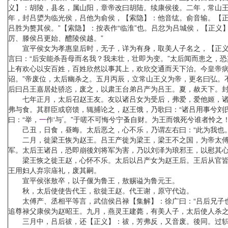
义】：胡陵，县名，属山阳，章帝改曰胡陆。续康侯後。二年，常山
年，封吕嬃为临光侯，吕他为俞侯，【索隐】：他音纮。俞音输。【正
吕胜为赘其侯。”【索隐】：按表作“临淮”也。吕忿为吕城侯，【正义
厉、滕侯吕更始、醴陵侯越。”
宣平侯女为孝惠皇后时，无子，详为有身，取美人子名之，【正义】
言曰：“后安能杀吾母而名我？我未壮，壮即为变。”太后闻而患之，
上有欢心以安百姓，百姓欣然以事其上，欢欣交通而天下治。今皇帝病
诏。”帝废位，太后幽杀之。五月丙辰，立常山王义为帝，更名曰弘。
后曰吕王嘉居处骄恣，废之，以肃王台弟吕产为吕王。夏，赦天下。封
七年正月，太后召赵王友。友以诸吕女为受后，弗爱，爱他姬，诸吕
弗与食。其群臣或窃馈，辄捕论之，赵王饿，乃歌曰：“诸吕用事兮刘
曰：“举，
一
作‘与’。”于嗟不可悔兮宁蚤自财。为王而饿死兮谁者怜
己丑，日食，昼晦。太后恶之，心不乐，乃谓左右曰：“此为我也。
二月，徙梁王恢为赵王。吕王产徙为梁王，梁王不之国，为帝太傅。
军。太后王诸吕，恐即崩後刘将军为害，乃以刘泽为琅邪王，以慰其
梁王恢之徙王赵，心怀不乐。太后以吕产女为赵王后。王后从官皆诸
王用妇人弃宗庙礼，废其嗣。
宣平侯张敖卒，以子偃为鲁王，敖赐谥为鲁元王。
秋，太后使使告代王，欲徙王赵。代王谢，原守代边。
太傅产、丞相平等言，武信侯吕禄【集解】：徐广曰：“吕后兄子也
追尊禄父康侯为赵昭王。九月，燕灵王建薨，有美人子，太后使人杀
三月中，吕后祓，还【正义】：祓，芳弗反，又音废。後同。过轵道