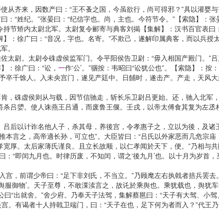
从齐来，因数产曰：“王不蚤之国，今虽欲行，尚可得邪？”具以灌婴与
：“姓纪。”张晏曰：“纪信字也。尚，主也。今符节令。”【索隐】：张
令持节矫内太尉北军。太尉复令郦寄与典客刘揭【集解】：汉书百官表曰：
解】：徐广曰：“音况，字也。名寄。”不欺己，遂解印属典客，而以兵授太
北军。
太尉。太尉令硃虚侯监军门。令平阳侯告卫尉：“毋入相国产殿门。”吕
】：徐广曰：“讼，
一
作‘公’。”骃按：韦昭曰“讼犹公也”。【索隐】：
尉予卒千馀人。入未央宫门，遂见产廷中。日餔时，遂击产。产走，天风
，硃虚侯则从与载，因节信驰走，斩长乐卫尉吕更始。还，驰入北军，
笞杀吕嬃。使人诛燕王吕通，而废鲁王偃。壬戌，以帝太傅食其复为左丞
吕后以计诈名他人子，杀其母，养後宫，令孝惠子之，立以为後，及诸
，推本言之，高帝適长孙，可立也”。大臣皆曰：“吕氏以外家恶而几危宗庙
孝宽厚。太后家薄氏谨良。且立长故顺，以仁孝闻於天下，便。”乃相与
曰：“即闰九月也。时律历废，不知闰，谓之‘後九月’也。以十月为岁首
。
宫，前谓少帝曰：“足下非刘氏，不当立。”乃顾麾左右执戟者掊兵罢去。
乘舆服御物’。天子至尊，不敢渫渎言之，故讬於乘舆也。乘犹载也，舆犹
”滕公曰“出就舍。”舍少府。乃奉天子法驾，集解蔡邕曰：“天子有大驾、
未央宫。有谒者十人持戟卫端门，曰：“天子在也，足下何为者而入？”代王