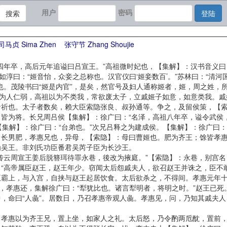
用户
密码
搜索
登陆
司马贞 Sima Zhen
张守节 Zhang Shoujie
卒，高后元年追谥曰吕宣王。”高祖微时妃也，【集解】：汉书音义曰：
淳曰：“姬音怡，众妾之总称也。汉官仪曰‘姬妾数百’。”苏林曰：“清河国
也。茂陵书曰“姬是内官”，是矣，然官号及妇人通称姬者，姬，周之姓，
惠为人仁弱，高祖以为不类我，常欲废太子，立戚姬子如意，如意类我。
音祈也。太子者数矣，赖大臣索隐张良、叔孙通等。争之，及留侯策，【
为将。长兄周吕侯【集解】：徐广曰：“名泽，高祖八年卒，谥令武侯，
；【集解】：徐广曰：“台弟也。”次兄吕释之为建成侯。【集解】：徐广曰：
男肥，孝惠兄也，异母，【索隐】：母曰曹姬也。肥为齐王；馀皆孝惠
为吴王。非刘氏功臣番君吴芮子臣为长沙王。
云周宣王姜后脱簪珥待罪永巷，後改为掖庭。”【索隐】：永巷，别宫名
“高帝属臣赵王，赵王年少。窃闻太后怨戚夫人，欲召赵王并诛之，臣不
王霸上，与入宫，自挟与赵王起居饮食。太后欲杀之，不得间。孝惠元年
明，孝惠还，集解徐广曰：“犁犹比也。诸言犁明者，将明之时。”赵王已
，命曰“人彘”。居数日，乃召孝惠帝观人彘。孝惠见，问，乃知其戚夫人
惠以为齐王兄，置上坐，如家人之礼。太后怒，乃令酌两卮酖，置前，