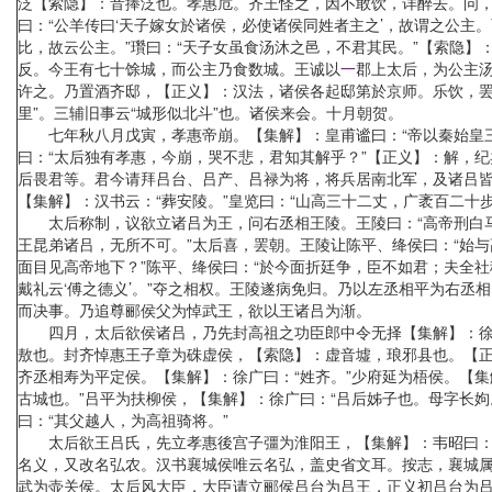
泛【索隐】：音捧泛也。孝惠卮。齐王怪之，因不敢饮，详醉去。问，
曰：“公羊传曰‘天子嫁女於诸侯，必使诸侯同姓者主之’，故谓之公主
比，故云公主。”瓚曰：“天子女虽食汤沐之邑，不君其民。”【索隐
反。今王有七十馀城，而公主乃食数城。王诚以
一
郡上太后，为公主汤
许之。乃置酒齐邸，【正义】：汉法，诸侯各起邸第於京师。乐饮，罢
里”。三辅旧事云“城形似北斗”也。诸侯来会。十月朝贺。
七年秋八月戊寅，孝惠帝崩。【集解】：皇甫谧曰：“帝以秦始皇三十
曰：“太后独有孝惠，今崩，哭不悲，君知其解乎？”【正义】：解，
后畏君等。君今请拜吕台、吕产、吕禄为将，将兵居南北军，及诸吕皆
【集解】：汉书云：“葬安陵。”皇览曰：“山高三十二丈，广袤百二十
太后称制，议欲立诸吕为王，问右丞相王陵。王陵曰：“高帝刑白马盟
王昆弟诸吕，无所不可。”太后喜，罢朝。王陵让陈平、绛侯曰：“始
面目见高帝地下？”陈平、绛侯曰：“於今面折廷争，臣不如君；夫全
戴礼云‘傅之德义’。”夺之相权。王陵遂病免归。乃以左丞相平为右
而决事。乃追尊郦侯父为悼武王，欲以王诸吕为渐。
四月，太后欲侯诸吕，乃先封高祖之功臣郎中令无择【集解】：徐广曰
敖也。封齐悼惠王子章为硃虚侯，【索隐】：虚音墟，琅邪县也。【正
齐丞相寿为平定侯。【集解】：徐广曰：“姓齐。”少府延为梧侯。【集
古城也。”吕平为扶柳侯，【集解】：徐广曰：“吕后姊子也。母字长
曰：“其父越人，为高祖骑将。”
太后欲王吕氏，先立孝惠後宫子彊为淮阳王，【集解】：韦昭曰：“今
名义，又改名弘农。汉书襄城侯唯云名弘，盖史省文耳。按志，襄城属
武为壶关侯。太后风大臣，大臣请立郦侯吕台为吕王，正义初吕台为吕