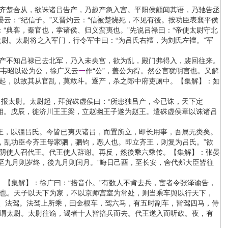
齐楚合从，欲诛诸吕告产，乃趣产急入宫。平阳侯颇闻其语，乃驰告丞
晏云：“纪信子。”又晋灼云：“信被楚烧死，不见有後。按功臣表襄平侯
“典客，秦官也，掌诸侯、归义蛮夷也。”先说吕禄曰：“帝使太尉守北
尉。太尉将之入军门，行令军中曰：“为吕氏右襢，为刘氏左襢。”军
产不知吕禄已去北军，乃入未央宫，欲为乱，殿门弗得入，裴回往来。
按：韦昭以讼为公，徐广又云
一
作“公”，盖公为得。然公言犹明言也。又解
大起，以故其从官乱，莫敢斗。逐产，杀之郎中府吏厕中。【集解】：如
报太尉。太尉起，拜贺硃虚侯曰：“所患独吕产，今已诛，天下定
相。戊辰，徙济川王王梁，立赵幽王子遂为赵王。遣硃虚侯章以诛诸吕
王，以彊吕氏。今皆已夷灭诸吕，而置所立，即长用事，吾属无类矣。
，乱功臣今齐王母家驷，驷钧，恶人也。即立齐王，则复为吕氏。”欲
共阴使人召代王。代王使人辞谢。再反，然後乘六乘传。【集解】：张晏
，至九月则岁终，後九月则闰月。”晦日己酉，至长安，舍代郏大臣皆往
【集解】：徐广曰：“掊音仆。”有数人不肯去兵，宦者令张泽谕告，
车也。天子以天下为家，不以京师宫室为常处，则当乘车舆以行天下，
小驾、法驾。法驾上所乘，曰金根车，驾六马，有五时副车，皆驾四马，侍
乃谓太尉。太尉往谕，谒者十人皆掊兵而去。代王遂入而听政。夜，有