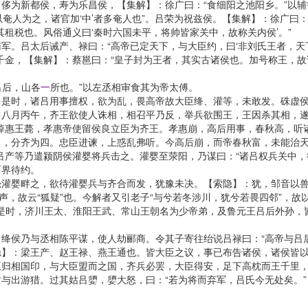
为新都侯，寿为乐昌侯，【集解】：徐广曰：“食细阳之池阳乡。”以辅
常以奄人为之，诸官加‘中’者多奄人也”。吕荣为祝兹侯。【集解】：徐广曰
租税也。风俗通义曰‘秦时六国未平，将帅皆家关中，故称关内侯’。”
。吕太后诫产、禄曰：“高帝已定天下，与大臣约，曰‘非刘氏王者，天下
千金，【集解】：蔡邕曰：“皇子封为王者，其实古诸侯也。加号称王，故
吕后，山各
一
所也。”以左丞相审食其为帝太傅。
时，诸吕用事擅权，欲为乱，畏高帝故大臣绛、灌等，未敢发。硃虚侯
。八月丙午，齐王欲使人诛相，相召平乃反，举兵欲围王，王因杀其相，
惠王薨，孝惠帝使留侯良立臣为齐王。孝惠崩，高后用事，春秋高，听
吕，分齐为四。忠臣进谏，上惑乱弗听。今高后崩，而帝春秋富，未能治
吕产等乃遣颍阴侯灌婴将兵击之。灌婴至荥阳，乃谋曰：“诸吕权兵关中，
西界待约。
畔之，欲待灌婴兵与齐合而发，犹豫未决。【索隐】：犹，邹音以兽反。
，故云“狐疑”也。今解者又引老子“与兮若冬涉川，犹兮若畏四邻”，故以
。当是时，济川王太、淮阳王武、常山王朝名为少帝弟，及鲁元王吕后外孙
侯乃与丞相陈平谋，使人劫郦商。令其子寄往绐说吕禄曰：“高帝与吕
隐】：梁王产、赵王禄、燕王通也。皆大臣之议，事已布告诸侯，诸侯皆
归相国印，与大臣盟而之国，齐兵必罢，大臣得安，足下高枕而王千里，
与出游猎。过其姑吕嬃，嬃大怒，曰：“若为将而弃军，吕氏今无处矣。