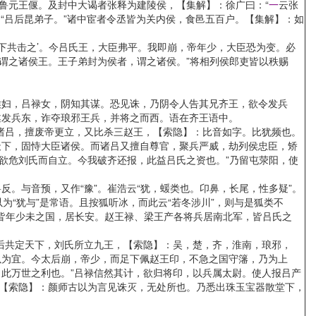
鲁元王偃。及封中大谒者张释为建陵侯，【集解】：徐广曰：“
一
云张
：“吕后昆弟子。”诸中宦者令丞皆为关内侯，食邑五百户。【集解】：如
共击之’。今吕氏王，大臣弗平。我即崩，帝年少，大臣恐为变。必
谓之诸侯王。王子弟封为侯者，谓之诸侯。”将相列侯郎吏皆以秩赐
妇，吕禄女，阴知其谋。恐见诛，乃阴令人告其兄齐王，欲令发兵
遂发兵东，诈夺琅邪王兵，并将之而西。语在齐王语中。
诸吕，擅废帝更立，又比杀三赵王，【索隐】：比音如字。比犹频也。
天下，固恃大臣诸侯。而诸吕又擅自尊官，聚兵严威，劫列侯忠臣，矫
欲危刘氏而自立。今我破齐还报，此益吕氏之资也。”乃留屯荥阳，使
与音预，又作“豫”。崔浩云“犹，蝯类也。卬鼻，长尾，性多疑”。
为“犹与”是常语。且按狐听冰，而此云“若冬涉川”，则与是狐类不
，皆年少未之国，居长安。赵王禄、梁王产各将兵居南北军，皆吕氏之
后共定天下，刘氏所立九王，【索隐】：吴，楚，齐，淮南，琅邪，
以为宜。今太后崩，帝少，而足下佩赵王印，不急之国守籓，乃为上
此万世之利也。”吕禄信然其计，欲归将印，以兵属太尉。使人报吕产
”【索隐】：颜师古以为言见诛灭，无处所也。乃悉出珠玉宝器散堂下，