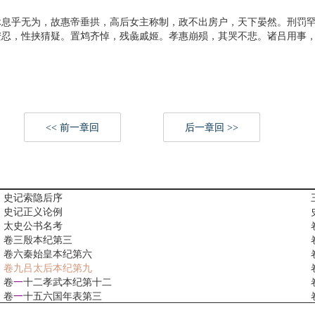
乎无为，故惠帝垂拱，高后女主称制，政不出房户，天下晏然。刑罚罕
，性挟猜疑。置鸩齐悼，残彘戚姬。孝惠崩殒，其哭不悲。诸吕用事，
<< 前一章回
后一章回 >>
史记索隐后序
史记正义论例
太史公书名考
卷三殷本纪第三
卷六秦始皇本纪第六
卷九吕太后本纪第九
卷
一
十二孝武本纪第十二
卷
一
十五六国年表第三