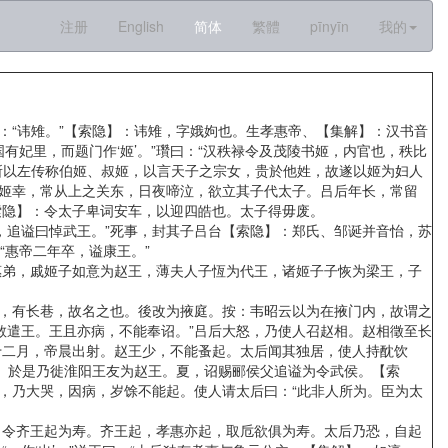
注册
English
简体
繁體
pīnyīn
我的
“讳雉。”【索隐】：讳雉，字娥姁也。生孝惠帝、【集解】：汉书音
有妃里，而题门作‘姬’。”瓚曰：“汉秩禄令及茂陵书姬，内官也，秩比
所以左传称伯姬、叔姬，以言天子之宗女，贵於他姓，故遂以姬为妇人
戚姬幸，常从上之关东，日夜啼泣，欲立其子代太子。吕后年长，常留
索隐】：令太子卑词安车，以迎四皓也。太子得毋废。
追谥曰悼武王。”死事，封其子吕台【索隐】：郑氏、邹诞并音怡，苏
“惠帝二年卒，谥康王。”
弟，戚姬子如意为赵王，薄夫人子恆为代王，诸姬子子恢为梁王，子
，有长巷，故名之也。後改为掖庭。按：韦昭云以为在掖门内，故谓之
敢遣王。王且亦病，不能奉诏。”吕后大怒，乃使人召赵相。赵相徵至长
十二月，帝晨出射。赵王少，不能蚤起。太后闻其独居，使人持酖饮
死。於是乃徙淮阳王友为赵王。夏，诏赐郦侯父追谥为令武侯。【索
，乃大哭，因病，岁馀不能起。使人请太后曰：“此非人所为。臣为太
令齐王起为寿。齐王起，孝惠亦起，取卮欲俱为寿。太后乃恐，自起