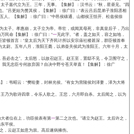
太子嘉代立为王。三年，无事。【集解】：汉书云：“秋，星昼见。”四
。”吕更始为赘其侯，【集解】：徐广曰：“表云吕后昆弟子淮阳丞相
相五人。【集解】：徐广曰：“中邑侯硃通、山都侯王恬开、松兹侯徐
为太子。孝惠崩，太子立为帝。帝壮，或闻其母死，非真皇后子，乃出
万民命【集解】：徐广曰：“
一
无此字。”者，盖之如天，容之如地，
臣皆顿首言：“皇太后为天下齐民计所以安宗庙社稷甚深，群臣顿首奉
为太尉。五年八月，淮阳王薨，以弟壶关侯武为淮阳王。六年十月，太
吾必击之”。太后怒，以故召赵王。赵王至，置邸不见，令卫围守之，
。我无忠臣兮何故弃国？自决中野兮苍天举直！【集解】：徐广
：韦昭云：“樊哙妻，封林光侯。”有女为营陵侯刘泽妻，泽为大将
王乃为歌诗四章，令乐人歌之。王悲，六月即自杀。太后闻之，以为
功大者位在上，功臣侯表有第
一
第二之次也。”请立为赵王。太后许之，
为东平侯。
之，云赵王如意为祟。高后遂病掖伤。