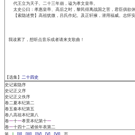
代王立为天子。二十三年崩，谥为孝文皇帝。
太史公曰：孝惠皇帝、高后之时，黎民得离战国之苦，君臣俱欲休息
【索隐述赞】高祖犹微，吕氏作妃。及正轩掖，潜用福威。志怀安忍
我读累了，想听点音乐或者请来支歌曲！
【选集】
二十四史
史记索隐序
史记正义序
史记正义佚序
卷二夏本纪第二
卷五秦本纪第五
卷八高祖本纪第八
卷
一
十
一
孝景本纪第十
一
卷
一
十四十二诸侯年表第二
第
I
[II]
[III]
[IV]
[V]
[VI]
页