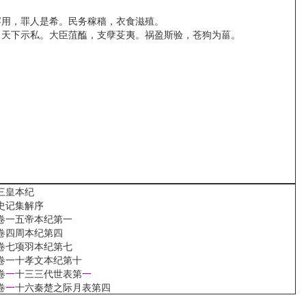
用，罪人是希。民务稼穑，衣食滋殖。
天下示私。大臣菹醢，支孽芟夷。祸盈斯验，苍狗为菑。
三皇本纪
史记集解序
卷一五帝本纪第一
卷四周本纪第四
卷七项羽本纪第七
卷一十孝文本纪第十
卷
一
十三三代世表第
一
卷
一
十六秦楚之际月表第四