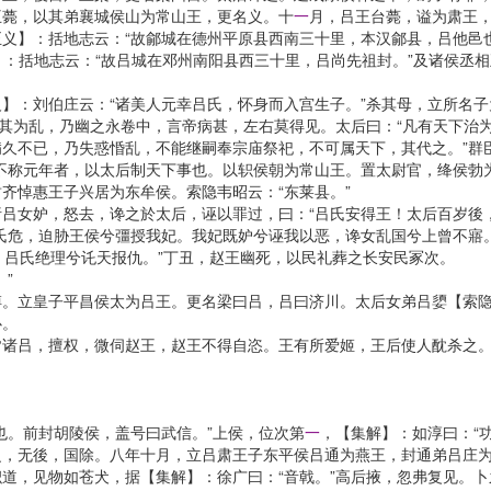
王薨，以其弟襄城侯山为常山王，更名义。十
一
月，吕王台薨，谥为肃王，
义】：括地志云：“故鄃城在德州平原县西南三十里，本汉鄃县，吕他邑也
】：括地志云：“故吕城在邓州南阳县西三十里，吕尚先祖封。”及诸侯丞
：刘伯庄云：“诸美人元幸吕氏，怀身而入宫生子。”杀其母，立所名子
恐其为乱，乃幽之永卷中，言帝病甚，左右莫得见。太后曰：“凡有天下治为
久不已，乃失惑惛乱，不能继嗣奉宗庙祭祀，不可属天下，其代之。”群
不称元年者，以太后制天下事也。以轵侯朝为常山王。置太尉官，绛侯勃
齐悼惠王子兴居为东牟侯。索隐韦昭云：“东莱县。”
女妒，怒去，谗之於太后，诬以罪过，曰：“吕氏安得王！太后百岁後，
氏危，迫胁王侯兮彊授我妃。我妃既妒兮诬我以恶，谗女乱国兮上曾不寤
之！吕氏绝理兮讬天报仇。”丁丑，赵王幽死，以民礼葬之长安民冢次。
”
立皇子平昌侯太为吕王。更名梁曰吕，吕曰济川。太后女弟吕嬃【索隐】
心。
吕，擅权，微伺赵王，赵王不得自恣。王有所爱姬，王后使人酖杀之。
。前封胡陵侯，盖号曰武信。”上侯，位次第
一
，【集解】：如淳曰：“
之，无後，国除。八年十月，立吕肃王子东平侯吕通为燕王，封通弟吕庄
，见物如苍犬，据【集解】：徐广曰：“音戟。”高后掖，忽弗复见。卜