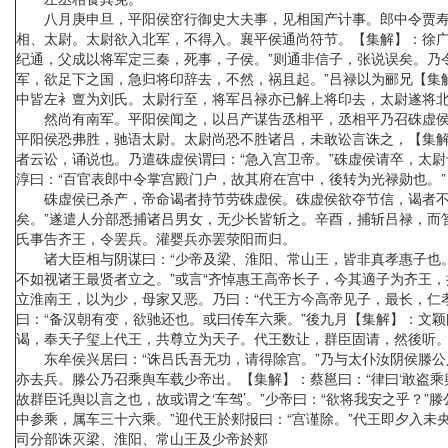
八月庚申旦，平阳侯窋行御史大夫事，见相国产计事。郎中令贾寿使
相、太尉。太尉欲入北军，不得入。襄平侯通尚符节。【集解】：徐广曰
纪通，父成以将军定三秦，死事，子侯。”则通非信子，张说误矣。乃
军，欲足下之国，急归将印辞去，不然，祸且起。”吕禄以为郦兄【集
中皆左衤亶为刘氏。太尉行至，将军吕禄亦已解上将印去，太尉遂将
然尚有南军。平阳侯闻之，以吕产谋告丞相平，丞相平乃召硃虚侯佐
平阳侯恐弗胜，驰语太尉。太尉尚恐不胜诸吕，未敢讼言诛之，【集解
者云讼，诵说也。乃遣硃虚侯谓曰：“急入宫卫帝。”硃虚侯请卒，太
淳曰：“百官表郎中令掌宫殿门户，故其府在宫中，後转为光禄勋也。”
硃虚侯已杀产，帝命谒者持节劳硃虚侯。硃虚侯欲夺节信，谒者不肯
矣。”遂遣人分部悉捕诸吕男女，无少长皆斩之。辛酉，捕斩吕禄，而
氏事告齐王，令罢兵。灌婴兵亦罢荥阳而归。
诸大臣相与阴谋曰：“少帝及梁、淮阳、常山王，皆非真孝惠子也。
不如视诸王最贤者立之。”或言“齐悼惠王高帝长子，今其適子为齐王
立淮南王，以为少，母家又恶。乃曰：“代王方今高帝见子，最长，仁
曰：“备汉朝有变，欲驰还也。或曰传车六乘。”後九月【集解】：文颖
谒，奉天子玺上代王，共尊立为天子。代王数让，群臣固请，然後听
东牟侯兴居曰：“诛吕氏吾无功，请得除宫。”乃与太仆汝阴侯滕公入
亦去兵。滕公乃召乘舆车载少帝出。【集解】：蔡邕曰：“律曰‘敢盗
故群臣讬舆以言之也，故或谓之‘车驾’。”少帝曰：“欲将我安之乎？
中参乘，属车三十六乘。”迎代王於郏报曰：“宫谨除。”代王即夕入
司分部诛灭梁、淮阳、常山王及少帝於郏