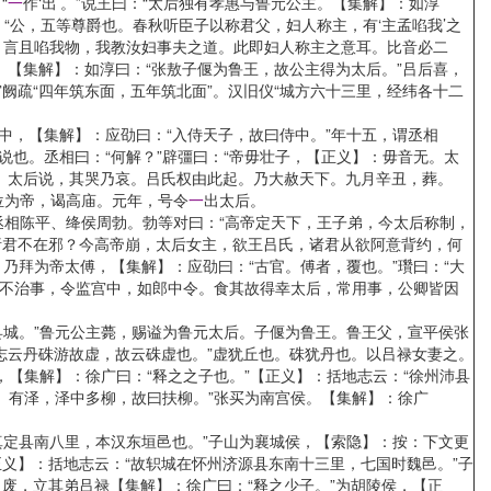
“
一
作‘出’。”说王曰：“太后独有孝惠与鲁元公主。【集解】：如淳
“公，五等尊爵也。春秋听臣子以称君父，妇人称主，有‘主孟啗我’之
，言且啗我物，我教汝妇事夫之道。此即妇人称主之意耳。比音必二
。【集解】：如淳曰：“张敖子偃为鲁王，故公主得为太后。”吕后喜，
疏“四年筑东面，五年筑北面”。汉旧仪“城方六十三里，经纬各十二
，【集解】：应劭曰：“入侍天子，故曰侍中。”年十五，谓丞相
也。丞相曰：“何解？”辟彊曰：“帝毋壮子，【正义】：毋音无。太
。太后说，其哭乃哀。吕氏权由此起。乃大赦天下。九月辛丑，葬。
位为帝，谒高庙。元年，号令
一
出太后。
丞相陈平、绛侯周勃。勃等对曰：“高帝定天下，王子弟，今太后称制，
。诸君不在邪？今高帝崩，太后女主，欲王吕氏，诸君从欲阿意背约，何
乃拜为帝太傅，【集解】：应劭曰：“古官。傅者，覆也。”瓚曰：“大
相不治事，令监宫中，如郎中令。食其故得幸太后，常用事，公卿皆因
城。”鲁元公主薨，赐谥为鲁元太后。子偃为鲁王。鲁王父，宣平侯张
志云丹硃游故虚，故云硃虚也。”虚犹丘也。硃犹丹也。以吕禄女妻之。
，【集解】：徐广曰：“释之之子也。”【正义】：括地志云：“徐州沛县
。有泽，泽中多柳，故曰扶柳。”张买为南宫侯。【集解】：徐广
定县南八里，本汉东垣邑也。”子山为襄城侯，【索隐】：按：下文更
义】：括地志云：“故轵城在怀州济源县东南十三里，七国时魏邑。”子
废，立其弟吕禄【集解】：徐广曰：“释之少子。”为胡陵侯，【正